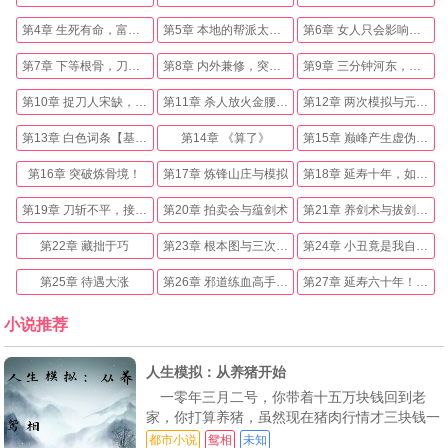
第4章 生死有命，富贵在人
第5章 本地的帮派太没有礼貌了！
第6章 女人只会影响拔刀的速度，除了富婆！
第7章 下等根骨，刀法天才，这合理吗？
第8章 内外兼修，突破炼皮境！
第9章 三分钟河东，三分钟河西
第10章 捉刀人宋缺，斩杀炼骨境！
第11章 杀人放火金腰带（求追读）
第12章 两次模拟与元魄珠
第13章 白色词条【基础大师】
第14章 《算了》
第15章 巅峰产生虚伪的拥护
第16章 突破炼骨境！
第17章 炼锋山庄与模拟
第18章 延寿十年，如此世道！
第19章 刀斩不平，接受交易
第20章 拍卖会与蕴剑术
第21章 养剑术与拔剑术（第三更，求追读）
第22章 藏拙于巧
第23章 根本图与三次气血突破
第24章 小丑竟是我自己！真·刀剑双绝！
第25章 待遇大涨
第26章 邪道练血高手，再次模拟（求追读）
第27章 延寿六十年！求购避毒药！
第28章 准备万全，夜探飞龙寨（求追读）
第29章 女装诱杀练血境武者（求追读）
第30章 血灵秘术与完整入劲武学！
小说推荐
第31章 一夜暴富！
第32章 修炼血灵策（求追读）
第33章 冰语鸟，半妖玉娘！（求追读）
人生模拟：从养猪开始
第34章 言而有信（求追读）
第35章 气血突破！武馆对拳！
第36章 再次模拟，无妄之灾！
一零年三月二号，你带着十五万块钱回到老
家，你打算养猪，虽然现在猪肉行情才三块钱一
第37章 接受委托（第二更）
第38章 至阴至邪之地（第三更，求追读）
第39章 惹不起（求追读）
斤，可是你还是决定养猪 三月十号，你租了一
都市小说
鸳相
未知