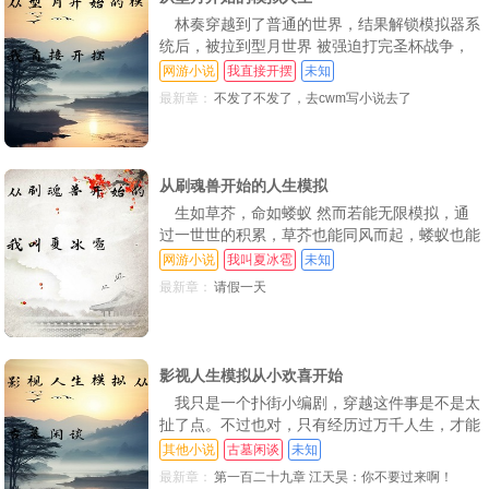
林奏穿越到了普通的世界，结果解锁模拟器系
第79章 实力大进，商队遭劫！
第80章 三元劲初成
第81章 天下会，雄帮主！
统后，被拉到型月世界 被强迫打完圣杯战争，
以后必须去拯救世界 而且，开局就召唤出了顶
网游小说
我直接开摆
未知
第82章 三元归一！刚猛无俦！当着辟易！
第83章 初战世家子弟！
第84章 神兵是懂折中的
尖从者“曹，走！小艾给他整个活【你的从者跟
最新章：
不发了不发了，去cwm写小说去了
你一起打穿了圣杯战争【战利品“我tm莱纳，现
第85章 须弥袋，助力养成随身带钱的好习惯！
第86章 九幽府！罪恶克星！
第87章 连氏三姐妹，三奇箭与三灵箭谱！
实世界，就由我来拯救（封面侵删）
第88章 模拟，准备攻略神剑山庄
第89章 提升金刚诀，先天至阳真气（二合一）
上架感言+总结
从刷魂兽开始的人生模拟
第90章 龙吟凤鸣体与天河覆雨剑（求首订）
第91章 鸾凤和鸣，许灵，很润！
第92章 三元劲小成，前往神剑山庄
生如草芥，命如蝼蚁 然而若能无限模拟，通
第93章 队友第三层，妖魔第五层，我在大气层，玩阴的行家！（8000字）
第94章 三个大富婆！紫色词条【丹圣转世】（5500为盟主乱了的烟加更）
成绩汇报与更新时间
过一世世的积累，草芥也能同风而起，蝼蚁也能
逆天成神【6岁，你怀着沉重的心情通过了素云
网游小说
我叫夏冰雹
未知
第95章 欲做执棋者，必先入局（5200字）
第96章 麒麟榜与乾天榜
第97章 金色传说！欧鲟的寿命极短（6000字求订阅！）
涛大师的废武魂鉴定【20岁，你不甘心的修炼了
最新章：
请假一天
十四年，终于突破了瓶颈，魂力提升到了十级
第98章 世家险恶！血灵化身时间管理，惨遭修罗场柴刀！（6000字大杯）
第99章 佛门神通！至阴体质！原来我是丹道天才！（7600字）
第100章 初见吕映萱，遭遇吕益旧情敌！白发魔女现！
【25岁，你终于凑够了钱，从一个猎魂团队的手
中买到了一个名额，跟着名为‘小霸狼’的猎魂团
第101章 覆雨剑浪翻云！怒蛟帮的“邀请”！（8400字求订阅！）
第102章 这个女人太坏了！与吕映萱坦诚相见（求订阅月票！）
第103章 金刚护体！宗师之约！（5100字，求订阅！）
队进
影视人生模拟从小欢喜开始
第104章 覆雨剑对铁索横江！踏浪而来！（5100字，求订阅）
第105章 剑斩宗师！金刚不坏神功！（第三更求订阅）
第106章 名传天下？虚名而已，不如钱财与佳人（5400字求订阅！）
我只是一个扑街小编剧，穿越这件事是不是太
扯了点。不过也对，只有经历过万千人生，才能
第107章 夺灵大法+血灵策=吸功大法？（5400字求订阅！）
第108章 怒蛟真功！雷龙血！养生诀突破！（5200字求订阅）
第109章 五行神沙！融合先天至阳真气！（4600字求订阅）
创造出最完美的剧本 这个活，我接了！ps：小
其他小说
古墓闲谈
未知
欢喜—开端（少综合.书友群：759788156
第110章 苟道大师苏天奇惊遇浪翻云！韩照何方神圣？（5200字求订阅）
第111章 香肉庄，无面，梦境（上）
第112章 香肉庄，无面，梦境（下）
最新章：
第一百二十九章 江天昊：你不要过来啊！