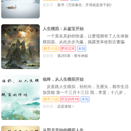
家养猪场。三月十六号，你购买了一千二百头仔
第40章 突破练血境！卡BUG的代价！
第41章 养生诀提升，纯阳真气！（第三更）
第42章 诡异之夜
最新章：
新书《万倍暴击：开局就是老干妈》
猪，你觉得自己的大业开始了，你要做大做强再
创辉煌 三月二十五号，你骑着摩托车去溜达了
第43章 怪物被打哭了（求追读）
第44章 一家人就得整整齐齐！（求追读）
第45章 这么弱你装什么BOSS!（求追读）
一圈回来，第二天你发现自己养猪场的猪不对劲
第46章 无形脑补，去而复返
第47章 模拟：“长命百岁”！
第48章 百年记忆，元魄之谜！
了 三十二
人生模拟：从鉴宝开始
一个莫名其妙的快递，让萧儒拥有了人生体验
第49章 交心，我全都要！
第50章 遭遇
第51章 我本想大声拒绝
模拟器。从此步步为赢，揭露资本收割古董骗
第52章 神通境与掌兵使（第三更）
第53章 模拟，天圣宗金刚诀
第54章 【徒手武圣】，双王现！
局，捍卫华夏国宝。
都市小说
梦回北宋
未知
最新章：
第265章：青年神探
第55章 优秀的工具人！（5K大杯）
第56章 可能吗？
第57章 计划与模拟
第58章 防出去一种，能防十种吗？
第59章 《神丘灵》《又算了》
第60章 自身的努力很重要（求追读）
第61章 节外不允许生枝
第62章 《义》《一》【5600字为盟主‘乱了的烟’加更】
第63章 无上限词条【大器晚成】
临终，从人生模拟开始
反套路人生模拟，轻松向，无厘头，都市生活
第64章 不讲武德
第65章 资质提升！寿命翻倍！
第66章 你不是还有才艺要展示吗？
加异能 第一个三月十三日 我，李度，十八岁，
高三，好像被困住了 第二个三月十三日【弹跳
第67章 模拟：教主竟是我自己！
第68章 刀剑齐出
第69章 踏平飞龙寨，遇世家子弟
都市小说
挖宝的炸鸡
未知
+1 还是我，李度，依旧十八岁，我好像跳得比
最新章：
还是请假！
第70章 楚国世家；完成交易
第71章 今非昔比，座上贵宾
第72章 刀剑许豪杰，寸心报知己
以前高了 第三个三月十三日【洗衣服+1 总是
我，李度，我貌似手搓脏衣服的能力，堪比洗衣
第73章 往生剑，斩业刀，遇武师
第74章 刀出嗜血，一剑隔世，斩武师！
第75章 长生教背锅，先下手为强
机了 第N个三月十三日【XXX+1 我是不是
从型月开始的模拟人生
第76章 苟道流妖魔！二气宗师！
第77章 金刚诀突破！三次气血！
第78章 吕益的看重，血灵策突破！