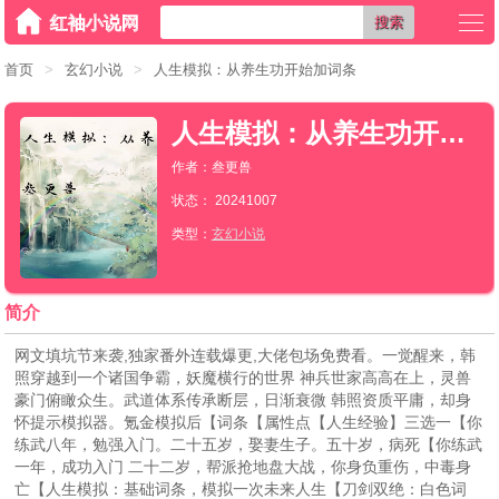
搜索
首页
>
玄幻小说
>
人生模拟：从养生功开始加词条
人生模拟：从养生功开始加词条
作者：叁更兽
状态： 20241007
类型：
玄幻小说
简介
网文填坑节来袭,独家番外连载爆更,大佬包场免费看。一觉醒来，韩
照穿越到一个诸国争霸，妖魔横行的世界 神兵世家高高在上，灵兽
豪门俯瞰众生。武道体系传承断层，日渐衰微 韩照资质平庸，却身
怀提示模拟器。氪金模拟后【词条【属性点【人生经验】三选一【你
练武八年，勉强入门。二十五岁，娶妻生子。五十岁，病死【你练武
一年，成功入门 二十二岁，帮派抢地盘大战，你身负重伤，中毒身
亡【人生模拟：基础词条，模拟一次未来人生【刀剑双绝：白色词