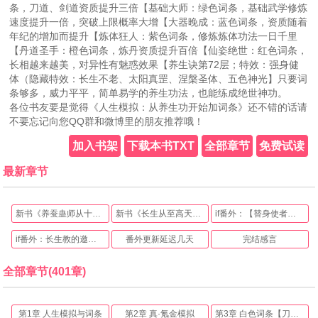
条，刀道、剑道资质提升三倍【基础大师：绿色词条，基础武学修炼
速度提升一倍，突破上限概率大增【大器晚成：蓝色词条，资质随着
年纪的增加而提升【炼体狂人：紫色词条，修炼炼体功法一日千里
【丹道圣手：橙色词条，炼丹资质提升百倍【仙姿绝世：红色词条，
长相越来越美，对异性有魅惑效果【养生诀第72层；特效：强身健
体（隐藏特效：长生不老、太阳真罡、涅槃圣体、五色神光】只要词
条够多，威力平平，简单易学的养生功法，也能练成绝世神功。
各位书友要是觉得《人生模拟：从养生功开始加词条》还不错的话请
不要忘记向您QQ群和微博里的朋友推荐哦！
加入书架
下载本书TXT
全部章节
免费试读
最新章节
新书《养蚕蛊师从十万大山开始》已发布
新书《长生从至高天赋开始》已发布
if番外：【替身使者】！长生教，怒蛟帮，都是我的！
if番外：长生教的邀请（101-116章剧情修改）
番外更新延迟几天
完结感言
全部章节(401章)
第1章 人生模拟与词条
第2章 真·氪金模拟
第3章 白色词条【刀剑双绝】