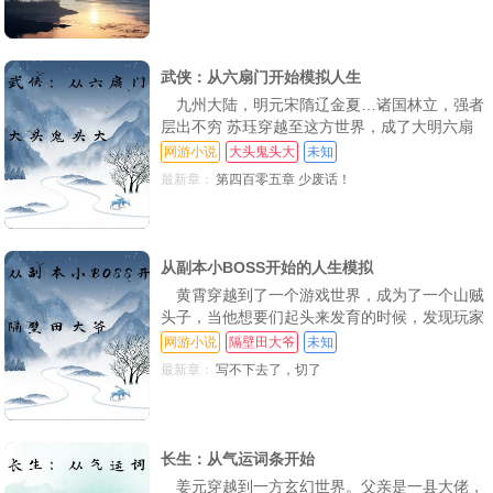
第113章 紫色融合词条！七绝武圣！练劲大成！（5400字求订阅）
第114章 苏天奇崩撤溜，金刚护体爆杀横炼宗师！（5600字求订阅！）
第115章 血灵策突破！分血神技！（4200字求订阅！）
第116章 怒蛟帮帮主！五气大宗师！（6000字求订阅！）
第117章 怒蛟帮少帮主！名震府城！（6000字求订阅）
第118章 我的规矩就是规矩！满座噤声！（4400字求订阅！）
武侠：从六扇门开始模拟人生
第119章 橙色词条【五行合一】南瞻海圣皇宫！（4800字求订阅！）
第120章 怒蛟真功根本图！龙血囊秘术！妖魔上门！（10000字）
第121章 四方联手！围剿海盗！法祭神兵逐日弓！（4600字求订阅）
九州大陆，明元宋隋辽金夏…诸国林立，强者
层出不穷 苏珏穿越至这方世界，成了大明六扇
第122章 突破宗师！先天罡气！（4600字求订阅!）
第123章 三元劲大圆满！单独去见朱刚毅请罪？（万字大章求订阅！）
第124章 吃我啊！吃啊！给你吃啊！（8800字求订阅！）
门一个最底层捕快 本想每日咸鱼度日，却被卷
网游小说
大头鬼头大
未知
入朝堂斗争 好在有系统加持，可模拟无尽武
第125章 落凤山之战！十大宗师齐聚！（3600字求订阅）
第126章 蛟龙变！腾云控水！神通无敌！（3700字）
第127章 养生诀突破，延寿千年！【基础大师】升级！（第一更）
最新章：
第四百零五章 少废话！
侠，体会人生百态，领悟诸般天赋 七绝剑体、
剑心通明、先天剑骨 任你有再多算计，再多阴
第128章 模拟，天刀戮神经第一式！（第二更）
第129章 念头通达！刀法再进！（第一更）
第130章 模拟，红色词条【三奇归元】，白金！
谋，我只一剑破之 苏珏登临剑道巅峰，以剑指
天，道“天
第131章 你的好东西真不少，现在都是我的了！（第三更，新年快乐！）
第132章 水神指圆满！蛟龙变与雷蛟血！（第一更求订阅）
第133章 依附齐家，妖魔现！（第二更）
从副本小BOSS开始的人生模拟
黄霄穿越到了一个游戏世界，成为了一个山贼
第134章 恶客登门，九幽府大司命！（第一更）
第135章 重创靳无心！炼狱式与诛魔式的第一次合击（第二更）
第136章 舒服了！怀中抱妹杀！（第三更求订阅）
头子，当他想要们起头来发育的时候，发现玩家
第137章 模拟，【红色升级词条】
第138章 【武学奇才】，武神路难！紫霄神雷！
我妈确定羊了
早在他穿越之前就已经降临了，就在他一筹莫展
网游小说
隔壁田大爷
未知
的时候，金手指到账了！
最新章：
写不下去了，切了
第139章 长生诀与三分归元气！活命嘛，不寒碜！（6400字求订阅！）
请假条
再请一天假，明天正常更新。
第140章 戮神三式第二式·枯荣式
请假条
第141章 解释？我不需要向任何人解释（4800字求订阅！）
第142章 蛇级与武圣的真正实力！
第143章 吕映萱重伤，百禽钺之引！
第144章 夺灵，龙吟之体与进化灵体
长生：从气运词条开始
姜元穿越到一方玄幻世界。父亲是一县大佬，