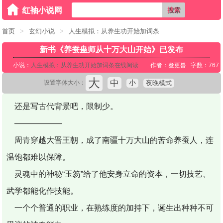
搜索
首页
>
玄幻小说
>
人生模拟：从养生功开始加词条
新书《养蚕蛊师从十万大山开始》已发布
小说：
人生模拟：从养生功开始加词条在线阅读
作者：叁更兽 字数：767
大
中
小
夜晚模式
设置字体大小：
还是写古代背景吧，限制少。
——————
周青穿越大晋王朝，成了南疆十万大山的苦命养蚕人，连
温饱都难以保障。
灵魂中的神秘“玉笏”给了他安身立命的资本，一切技艺、
武学都能化作技能。
一个个普通的职业，在熟练度的加持下，诞生出种种不可