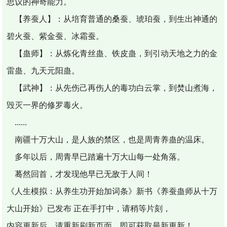
思议的神奇能力。
【养蚕人】：从培育普通的桑蚕、琥珀蚕，到生出神通的
碧火蚕、紫金蚕、冰霜蚕。
【蛊师】：从炼化青丝蛊、铁皮蛊，到引动天地之力的金
雷蛊、九天元阳蛊。
【武神】：从先伤己再伤人的毒功白云掌，到焚山煮海，
毁灭一界的修罗毒火。
......
南疆十万大山，是人族的禁区，也是周青养蛊的温床。
多年以后，周青早已踏遍十万大山每一处角落。
蓦然回首，才发现他早已无敌于人间！
《人生模拟：从养生功开始加词条》新书《养蚕蛊师从十万
大山开始》已发布 正在手打中，请稍等片刻，
内容更新后，请重新刷新页面，即可获取最新更新！