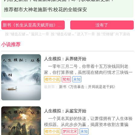
推荐都市大神老施新书:校花的全能保安
新书《长生从至高天赋开始》已发布
没有了
按 “键盘左键←” 返回上一章 按 “键盘右键→” 进入下一章 按 “空格键” 向下滚动
小说推荐
人生模拟：从养猪开始
一零年三月二号，你带着十五万块钱回到老
家，你打算养猪，虽然现在猪肉行情才三块钱一
斤，可是你还是决定养猪 三月十号，你租了一
都市小说
鸳相
未知
家养猪场。三月十六号，你购买了一千二百头仔
最新章：
新书《万倍暴击：开局就是老干妈》
猪，你觉得自己的大业开始了，你要做大做强再
创辉煌 三月二十五号，你骑着摩托车去溜达了
一圈回来，第二天你发现自己养猪场的猪不对劲
了 三十二
人生模拟：从鉴宝开始
一个莫名其妙的快递，让萧儒拥有了人生体验
模拟器。从此步步为赢，揭露资本收割古董骗
局，捍卫华夏国宝。
都市小说
梦回北宋
未知