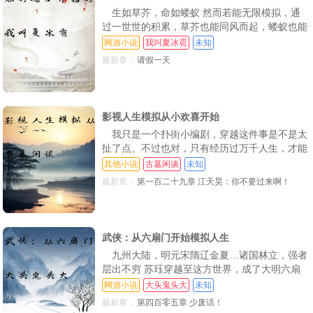
生如草芥，命如蝼蚁 然而若能无限模拟，通
过一世世的积累，草芥也能同风而起，蝼蚁也能
逆天成神【6岁，你怀着沉重的心情通过了素云
网游小说
我叫夏冰雹
未知
涛大师的废武魂鉴定【20岁，你不甘心的修炼了
最新章：
请假一天
十四年，终于突破了瓶颈，魂力提升到了十级
【25岁，你终于凑够了钱，从一个猎魂团队的手
中买到了一个名额，跟着名为‘小霸狼’的猎魂团
队进
影视人生模拟从小欢喜开始
我只是一个扑街小编剧，穿越这件事是不是太
扯了点。不过也对，只有经历过万千人生，才能
创造出最完美的剧本 这个活，我接了！ps：小
其他小说
古墓闲谈
未知
欢喜—开端（少综合.书友群：759788156
最新章：
第一百二十九章 江天昊：你不要过来啊！
武侠：从六扇门开始模拟人生
九州大陆，明元宋隋辽金夏…诸国林立，强者
层出不穷 苏珏穿越至这方世界，成了大明六扇
门一个最底层捕快 本想每日咸鱼度日，却被卷
网游小说
大头鬼头大
未知
入朝堂斗争 好在有系统加持，可模拟无尽武
最新章：
第四百零五章 少废话！
侠，体会人生百态，领悟诸般天赋 七绝剑体、