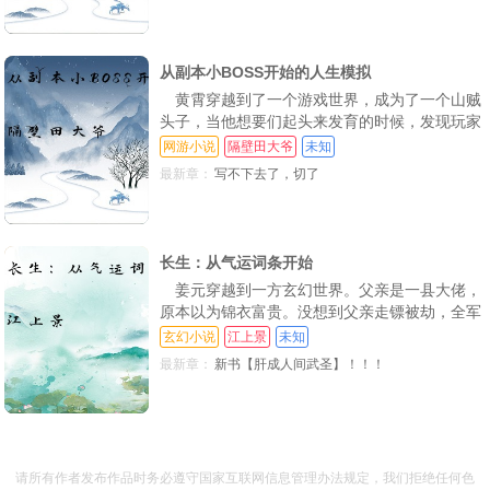
剑心通明、先天剑骨 任你有再多算计，再多阴
谋，我只一剑破之 苏珏登临剑道巅峰，以剑指
天，道“天
从副本小BOSS开始的人生模拟
黄霄穿越到了一个游戏世界，成为了一个山贼
头子，当他想要们起头来发育的时候，发现玩家
早在他穿越之前就已经降临了，就在他一筹莫展
网游小说
隔壁田大爷
未知
的时候，金手指到账了！
最新章：
写不下去了，切了
长生：从气运词条开始
姜元穿越到一方玄幻世界。父亲是一县大佬，
原本以为锦衣富贵。没想到父亲走镖被劫，全军
覆没 一夜之间众人望着他父亲留下来的万贯家
玄幻小说
江上景
未知
产虎视眈眈。幸好他早已觉醒了气运面板，可观
最新章：
新书【肝成人间武圣】！！！
他人先天气运，可升级自身气运天赋 身强体壮
（白→体格非凡（绿→龙虎之躯（蓝（金）悟性
出众（绿（金【万寿无疆（紫：增寿万载，永保
青春【上
请所有作者发布作品时务必遵守国家互联网信息管理办法规定，我们拒绝任何色