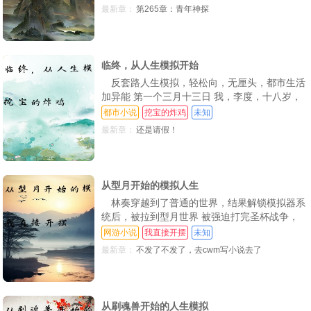
最新章：
第265章：青年神探
临终，从人生模拟开始
反套路人生模拟，轻松向，无厘头，都市生活
加异能 第一个三月十三日 我，李度，十八岁，
高三，好像被困住了 第二个三月十三日【弹跳
都市小说
挖宝的炸鸡
未知
+1 还是我，李度，依旧十八岁，我好像跳得比
最新章：
还是请假！
以前高了 第三个三月十三日【洗衣服+1 总是
我，李度，我貌似手搓脏衣服的能力，堪比洗衣
机了 第N个三月十三日【XXX+1 我是不是
从型月开始的模拟人生
林奏穿越到了普通的世界，结果解锁模拟器系
统后，被拉到型月世界 被强迫打完圣杯战争，
以后必须去拯救世界 而且，开局就召唤出了顶
网游小说
我直接开摆
未知
尖从者“曹，走！小艾给他整个活【你的从者跟
最新章：
不发了不发了，去cwm写小说去了
你一起打穿了圣杯战争【战利品“我tm莱纳，现
实世界，就由我来拯救（封面侵删）
从刷魂兽开始的人生模拟