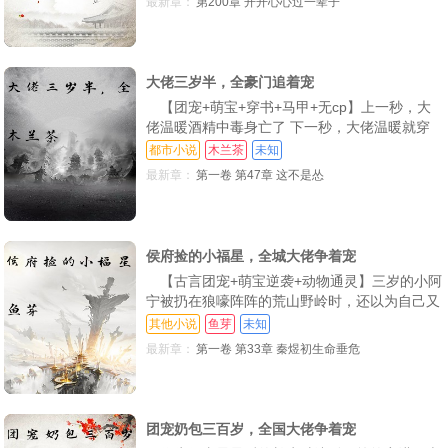
最新章：
第200章 开开心心过一辈子
颜颜摇身一变成了人人疼的小福宝 口才了得的
舒老太：敢坑我外孙女，几个娘啊 七个舅舅：
敢欺负我外甥女，我看你脑瓜子想开花 小青龙
大佬三岁半，全豪门追着宠
【团宠+萌宝+穿书+马甲+无cp】上一秒，大
佬温暖酒精中毒身亡了 下一秒，大佬温暖就穿
书了。还是刚出生就被丢在福利院的三岁半小奶
都市小说
木兰茶
未知
娃，幸运的是，小奶娃原本是京都首富陆家丢失
最新章：
第一卷 第47章 这不是怂
的小千金，可还没等到陆家人来接她就被别人家
领走了，当了移动血库，最后惨死 温暖决定，
她要自食其力。自己找到亲爹，还有六个大佬哥
哥。
侯府捡的小福星，全城大佬争着宠
【古言团宠+萌宝逆袭+动物通灵】三岁的小阿
宁被扔在狼嚎阵阵的荒山野岭时，还以为自己又
要回奈何桥帮娘亲熬汤了 谁知竟被逍遥侯府捡
其他小说
鱼芽
未知
回去—给痴傻的世子冲喜 结果她指着世子嘟
最新章：
第一卷 第33章 秦煜初生命垂危
囔“咦，世子哥哥脑袋怎么老戴顶黑帽子呀 她伸
手一摘，世子满腹经纶脱口而出 她摘了朵野菊
送给老太爷，三日后老爷子举拐杖满院追打儿
子“敢抢
团宠奶包三百岁，全国大佬争着宠