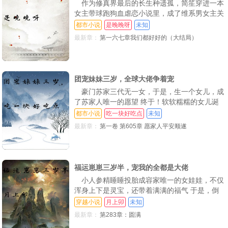
作为修真界最后的长生种遗孤，简笙穿进一本
女主带球跑狗血虐恋小说里，成了维系男女主关
系最后还落水而亡的四岁半小萌娃 简笙决定改
都市小说
是晚晚呀
未知
变这个世界妈咪的悲惨命运，顺带暗戳戳为手无
最新章：
第一六七章我们都好好的（大结局）
缚鸡之力的妈咪找点靠山 一手手搓丹药，一手
拳碎巨石，简笙眨巴着水汪汪的大眼睛，委委屈
屈对着渣爹撒娇“爸爸，你真的不要笙笙和妈咪
了吗 渣
团宠妹妹三岁，全球大佬争着宠
豪门苏家三代无一女，于是，生一个女儿，成
了苏家人唯一的愿望 终于！软软糯糯的女儿诞
生 可惜，刚出生便被人拐走，在外流落三年 被
都市小说
吃一块好吃点
未知
家人找到后，苏家人下令:宠！给我往死里宠 亲
最新章：
第一卷 第605章 愿家人平安顺遂
生父亲:苏家祖训，女儿是宝，儿子是草 霸总大
哥:这条街买下来送给妹妹 天才医生二哥:抱歉，
欺负我妹妹的人概不救治 黑客大佬三哥:欺
福运崽崽三岁半，宠我的全都是大佬
小人参精睡睡投胎成容家唯一的女娃娃，不仅
浑身上下是灵宝，还带着满满的福气 于是，倒
霉催的容家翻身啦 容大伯心疾不药而愈，酒楼
穿越小说
月上卯
未知
酒香遍布大虞 容二伯种下千顷参田，药铺一路
最新章：
第283章：圆满
开进皇宫里 容三伯跛脚生风，行万里路建万里