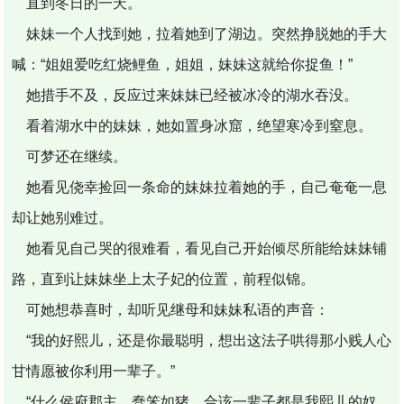
直到冬日的一天。
妹妹一个人找到她，拉着她到了湖边。突然挣脱她的手大
喊：“姐姐爱吃红烧鲤鱼，姐姐，妹妹这就给你捉鱼！”
她措手不及，反应过来妹妹已经被冰冷的湖水吞没。
看着湖水中的妹妹，她如置身冰窟，绝望寒冷到窒息。
可梦还在继续。
她看见侥幸捡回一条命的妹妹拉着她的手，自己奄奄一息
却让她别难过。
她看见自己哭的很难看，看见自己开始倾尽所能给妹妹铺
路，直到让妹妹坐上太子妃的位置，前程似锦。
可她想恭喜时，却听见继母和妹妹私语的声音：
“我的好熙儿，还是你最聪明，想出这法子哄得那小贱人心
甘情愿被你利用一辈子。”
“什么侯府郡主，蠢笨如猪，合该一辈子都是我熙儿的奴