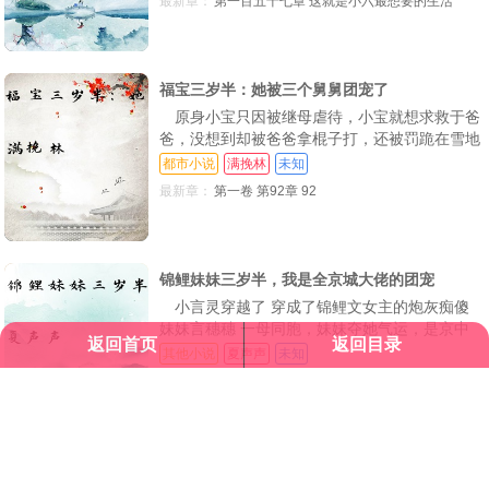
最新章：
第一百五十七章 这就是小六最想要的生活
男主的，脸大求扇乎 可一不小心，收着收着，
董小六收出一支强大的队伍，边关大将是咱干
爹，清君侧的起义军头领是咱亲外公…呀 只想
一世安稳做
福宝三岁半：她被三个舅舅团宠了
原身小宝只因被继母虐待，小宝就想求救于爸
爸，没想到却被爸爸拿棍子打，还被罚跪在雪地
里 等她撑不住的时候，没想到三个舅舅从天而
都市小说
满挽林
未知
降救了她。大舅舅：天凉了，张家该凉了 二舅
最新章：
第一卷 第92章 92
舅：张家每人来一百八十针。三舅舅：张家迎接
你们的网暴吧。林家老爷子更是狠狠的锤爆张长
风的狗头 张长风：小宝爸爸知道错了，回来
吧。小宝拒
锦鲤妹妹三岁半，我是全京城大佬的团宠
小言灵穿越了 穿成了锦鲤文女主的炮灰痴傻
妹妹言穗穗 一母同胞，妹妹夺她气运，是京中
返回首页
返回目录
团宠的小福星 而她，成了灾星 被送到乡下，痴
其他小说
夏声声
未知
傻一生，全村被屠，一生凄苦 养父家三个哥哥
最新章：
第490章 天道归位（完结）
更是死无葬身之地 一胎双生，同胞不同命 言穗
穗双手叉腰，她出口成真，言出法随，指谁谁雷
劈 她要改写所有人的命运 夺回自己的气运 被接