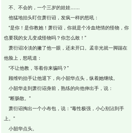
不、不会的，一个三岁的娃娃……
他猛地抬头盯住萧衍诏，发疯一样的怒吼：
“是你！是你教她！萧衍诏，你就是个冷血绝情的怪物，你
也要我的女儿变成怪物吗？你怎么敢！”
萧衍诏冷淡的撇了他一眼，还未开口。孟非光就一脚踹在
他脸上，怒吼道：
“不让他教，等着你来骗吗？”
顾维钧抬手让他退下，向小韶华点头，纵着她继续。
小韶华走到萧衍诏身前，熟练的向他伸出手，说：
“断肠散。”
萧衍诏掏出一个小布包，说：“毒性极强，小心别沾到手
上。”
小韶华点头。