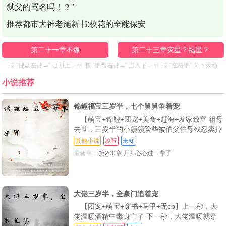
弑父的骂名吗！？”
推荐都市大神老施新书:校花的全能保安
第二十一章不像
第二十三章灾星？福星？
按 “键盘左键←” 返回上一章 按 “键盘右键→” 进入下一章 按 “空格键” 向下滚动
小说推荐
锦鲤福宝三岁半，七个舅舅争着宠
【萌宝+锦鲤+团宠+美食+赶海+发家致富 祖母
去世，三岁半的小颜颜险些被伯父伯母残忍卖掉
幸因前世善缘被老神仙搭救，得赠青龙小神兽与
其他小说
凉宵
未知
锦鲤福运，入住人丁兴旺的外祖家 没人要的小
最新章：
第200章 开开心心过一辈子
颜颜摇身一变成了人人疼的小福宝 口才了得的
舒老太：敢坑我外孙女，几个娘啊 七个舅舅：
敢欺负我外甥女，我看你脑瓜子想开花 小青龙
大佬三岁半，全豪门追着宠
【团宠+萌宝+穿书+马甲+无cp】上一秒，大
佬温暖酒精中毒身亡了 下一秒，大佬温暖就穿