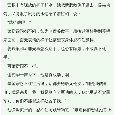
营帐中有现成的杯子和水，她把断肠散倒了进去，摇晃均
匀。又将混了剧毒的水递给了萧衍诏，说：
“端给他吧。”
萧衍诏问都不问，如为老侯爷做事一般接过酒杯举到慕望
宗面前，面无表情的样子让慕望宗身体忍不住颤抖。
姜铁梁和孟非光再怎么动手，也心有顾虑，不敢真下死
手。
可萧衍诏不一样。
谢韶华一声令下，他是真敢动手啊！
慕望宗忍不住往后退，话都变得语无伦次，“她是我的骨
血，我是亲爹！我、我是刚立了军功的人，朔北军从不贪墨
军功，你们不能就这样处置了我。”
他慌里慌张的，忍不住向顾维钧道：“难道你们想让她背上