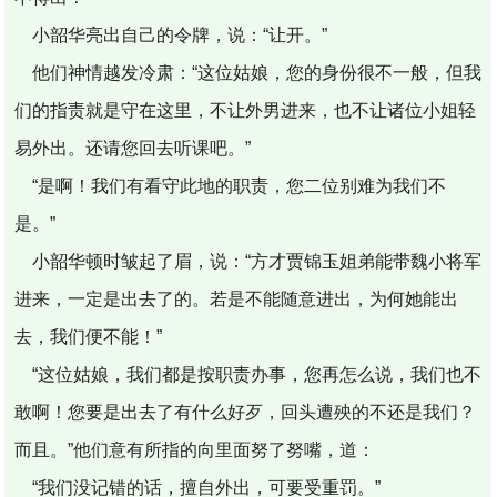
小韶华亮出自己的令牌，说：“让开。”
他们神情越发冷肃：“这位姑娘，您的身份很不一般，但我
们的指责就是守在这里，不让外男进来，也不让诸位小姐轻
易外出。还请您回去听课吧。”
“是啊！我们有看守此地的职责，您二位别难为我们不
是。”
小韶华顿时皱起了眉，说：“方才贾锦玉姐弟能带魏小将军
进来，一定是出去了的。若是不能随意进出，为何她能出
去，我们便不能！”
“这位姑娘，我们都是按职责办事，您再怎么说，我们也不
敢啊！您要是出去了有什么好歹，回头遭殃的不还是我们？
而且。”他们意有所指的向里面努了努嘴，道：
“我们没记错的话，擅自外出，可要受重罚。”