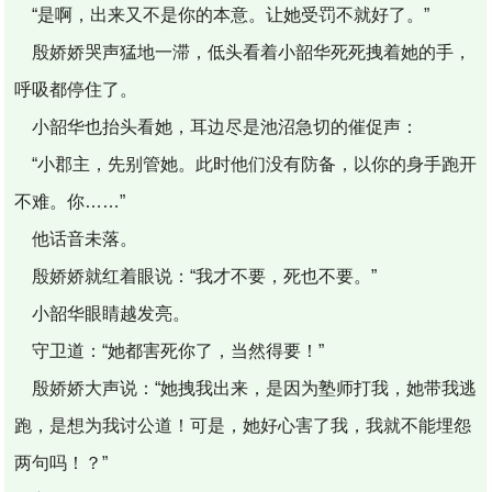
“是啊，出来又不是你的本意。让她受罚不就好了。”
殷娇娇哭声猛地一滞，低头看着小韶华死死拽着她的手，
呼吸都停住了。
小韶华也抬头看她，耳边尽是池沼急切的催促声：
“小郡主，先别管她。此时他们没有防备，以你的身手跑开
不难。你……”
他话音未落。
殷娇娇就红着眼说：“我才不要，死也不要。”
小韶华眼睛越发亮。
守卫道：“她都害死你了，当然得要！”
殷娇娇大声说：“她拽我出来，是因为塾师打我，她带我逃
跑，是想为我讨公道！可是，她好心害了我，我就不能埋怨
两句吗！？”