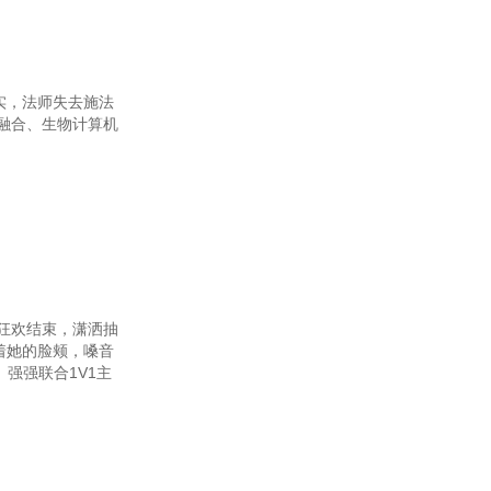
4章 疯狂的我们（二十一）
7章 疯狂的我们（二十四）
实，法师失去施法
第90章 爱（完）
融合、生物计算机
3章 《诸天穿越之小红帽》
第96章 改变一个人
第99章 天才的盛宴
第102章 《老人与海》
受伤的地方会变成我们最强壮的地方
狂欢结束，潇洒抽
着她的脸颊，嗓音
第108章 舍友二号
强强联合1V1主
111章 神学，文学，科学
114章 木筏求生（二）
117章 木筏求生（五）