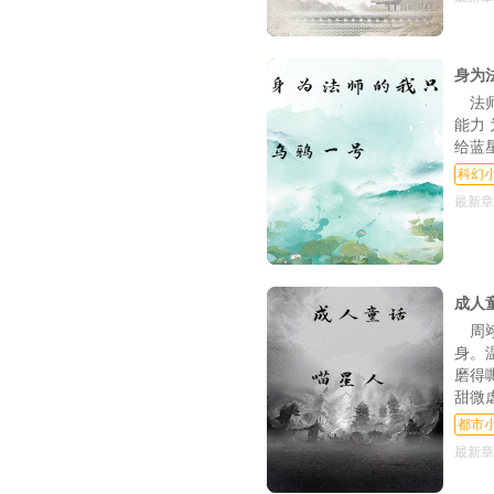
第82章 疯狂的我们（
身为
第85章 疯狂的我们（二
法
第88章 疯狂的我们（二
能力
给蓝
第91章 欲孽
科幻
第94章 庆功宴
最新章
第97章 生日快乐，我
第100章 我叫张力
成人
第103章 《老子的
周
身。
第106章 巨人
磨得
第109章 白菜开会
甜微
都市
第112章 壁水貐之
最新章
第115章 木筏求生（