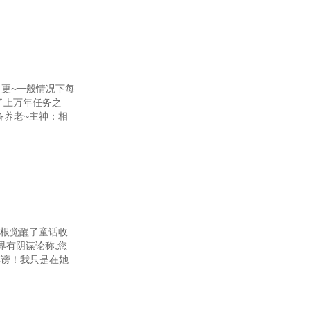
第45章 虫之王（二）
第48章 虫之王（五）
第51章 虫之王（八）
第54章 虫王陨
日更~一般情况下每
了上万年任务之
第57章 考试结束
备养老~主神：相
第60章 新门
63章 若想解脱，寻觅真实
第66章 父母（三）
第69章 孩子（六）
罗根觉醒了童话收
第72章 家庭（九）
界有阴谋论称,您
诽谤！我只是在她
第75章 家庭（十二）
78章 疯狂的我们（十五）
81章 疯狂的我们（十八）