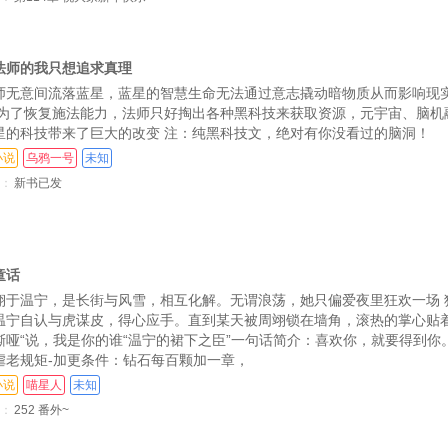
十九）
第83章 疯狂的我们（二十）
第8
法师的我只想追求真理
十二）
第86章 疯狂的我们（二十三）
第8
师无意间流落蓝星，蓝星的智慧生命无法通过意志撬动暗物质从而影响现
十五）
第89章 疯狂的我们（二十六）
 为了恢复施法能力，法师只好掏出各种黑科技来获取资源，元宇宙、脑机
星的科技带来了巨大的改变 注：纯黑科技文，绝对有你没看过的脑洞！
第92章 爱情与艺术之神
第9
小说
乌鸦一号
未知
第95章 吵闹
：
新书已发
的朋友
第98章 入学报到
第101章 忽悠，接着忽悠
童话
海》
第104章 没有面包的话，为什么不吃蛋糕呢？
第105章 
翊于温宁，是长街与风雪，相互化解。无谓浪荡，她只偏爱夜里狂欢一场 
温宁自认与虎谋皮，得心应手。直到某天被周翊锁在墙角，滚热的掌心贴
第107章 舍友一号
嘶哑“说，我是你的谁“温宁的裙下之臣”一句话简介：喜欢你，就要得到你。
第110章 群英荟萃
第
虐老规矩-加更条件：钻石每百颗加一章，
小说
喵星人
未知
门
第113章 木筏求生（一）
第
：
252 番外~
三）
第116章 木筏求生（四）
第