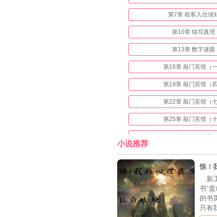
第7章 租客入住须
第10章 续写真理
第13章 数字谜题
第16章 敲门宾馆（
第19章 敲门宾馆（
第22章 敲门宾馆（
第25章 敲门宾馆（
第28章 你有罪
小说推荐
第31章 天才与疯
惊！
第34章 城市守卫战（
新
书“
第37章 城市守卫战（
的书
第40章 城市守卫战（
只有