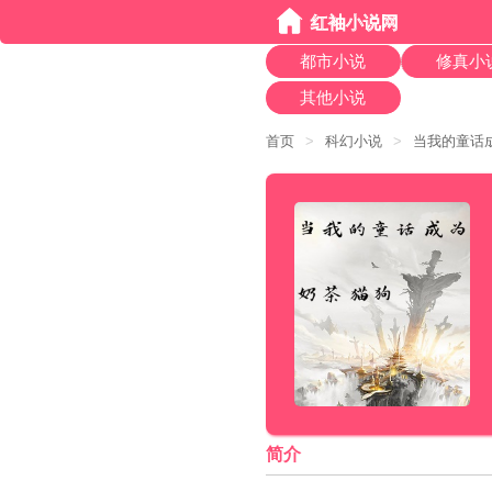
都市小说
修真小
其他小说
首页
>
科幻小说
>
当我的童话
简介