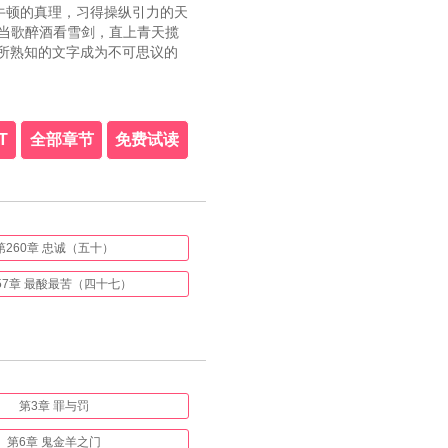
牛顿的真理，习得操纵引力的天
，当歌醉酒看雪剑，直上青天揽
们所熟知的文字成为不可思议的
T
全部章节
免费试读
第260章 忠诚（五十）
57章 最酸最苦（四十七）
第3章 罪与罚
第6章 鬼金羊之门