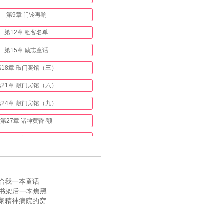
第9章 门铃再响
第12章 租客名单
第15章 励志童话
第18章 敲门宾馆（三）
第21章 敲门宾馆（六）
第24章 敲门宾馆（九）
第27章 诸神黄昏·颚
章 红色的柠檬是热甜色的青春
第33章 毕月乌之门
36章 城市守卫战（三）
给我一本童话
，书架后一本焦黑
39章 城市守卫战（五）
家精神病院的窝
42章 城市守卫战（八）