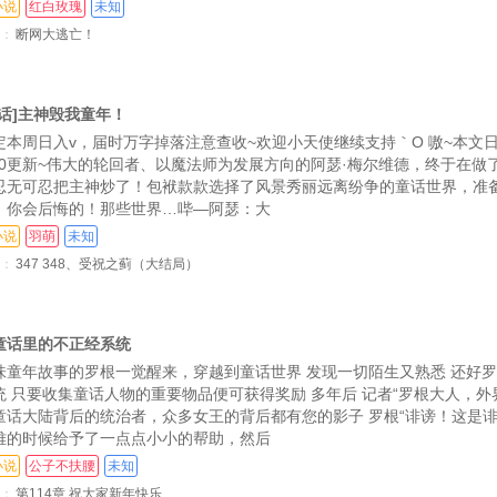
小说
红白玫瑰
未知
九）
第44章 虫之王（一）
：
断网大逃亡！
）
第47章 虫之王（四）
）
第50章 虫之王（七）
童话]主神毁我童年！
）
第53章 虫之王（十）
定本周日入v，届时万字掉落注意查收~欢迎小天使继续支持｀O 嗷~本文
:00更新~伟大的轮回者、以魔法师为发展方向的阿瑟·梅尔维德，终于在做
分
第56章 虚假的伟岸
忍无可忍把主神炒了！包袱款款选择了风景秀丽远离纷争的童话世界，准
！你会后悔的！那些世界…哔—阿瑟：大
第59章 魔道学院
小说
羽萌
未知
茬！
第62章 游戏进行时
第
：
347 348、受祝之蓟（大结局）
）
第65章 父母（二）
）
第68章 孩子（五）
童话里的不正经系统
味童年故事的罗根一觉醒来，穿越到童话世界 发现一切陌生又熟悉 还好
）
第71章 孩子（八）
统 只要收集童话人物的重要物品便可获得奖励 多年后 记者“罗根大人，外
童话大陆背后的统治者，众多女王的背后都有您的影子 罗根“诽谤！这是
）
第74章 家庭（十一）
难的时候给予了一点点小小的帮助，然后
）
第77章 家庭（十四）
第
小说
公子不扶腰
未知
：
第114章 祝大家新年快乐
十六）
第80章 疯狂的我们（十七）
第