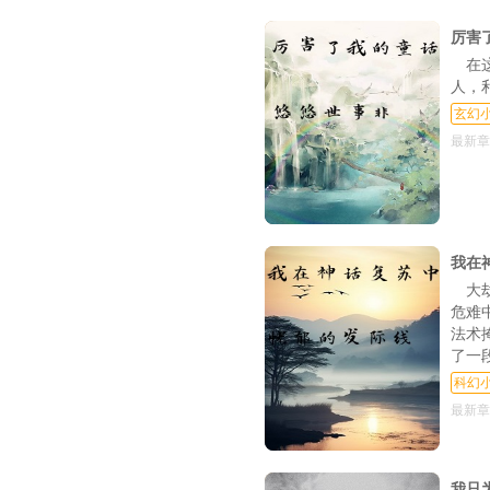
第118章 木筏求生（
厉害
第121章 童话VS短诗
在
人，
第124章 无妄牢狱（
玄幻
第127章 诗人（十
最新章
第130章 太阳（十
第133章 太阳（二十
第136章 太阳（二十
我在
大
第139章 海神（二十
危难
法术
第142章 海神（三
了一
第145章 海神（三十
科幻
最新章
第148章 越王楼
第151章 童心
我只