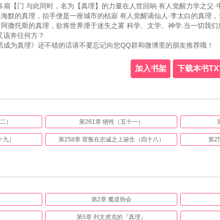
多扇【门 与此同时，名为【真理】的力量在人世回响 有人觉醒力学之父·
本海默的真理，抬手便是一座城市的枯寂 有人觉醒谪仙人·李太白的真理
·阿撒托斯的真理，欲将世界湮于迷失之雾 科学、文学、神学.当一切我
又该奔往何方？
话成为真理》还不错的话请不要忘记向您QQ群和微博里的朋友推荐哦！
加入书架
下载本书TX
十二）
第261章 牺牲（五十一）
十九）
第258章 背叛在忠诚之上诞生（四十八）
第2
第2章 魔道协会
第5章 列文虎克的『真理』