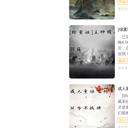
其他
第43章 城市守卫战（
最新章
第46章 虫之王（三
第49章 虫之王（六
[综
第52章 虫之王（九
已
晚8
第55章 50000积
后，
信我
第58章 一二三
都市
第61章 大家一起来找
最新章
第64章 父母（一
第67章 孩子（四
成人
回
第70章 孩子（七
藏系
才是
第73章 家庭（十
们困
第76章 家庭（十三
玄幻
最新章
第79章 疯狂的我们（