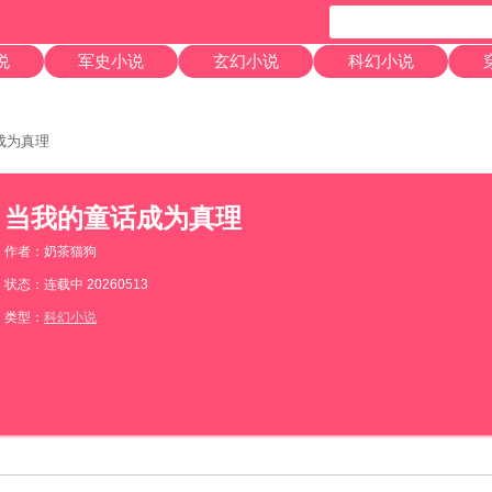
说
军史小说
玄幻小说
科幻小说
成为真理
当我的童话成为真理
作者：奶茶猫狗
状态：连载中 20260513
类型：
科幻小说