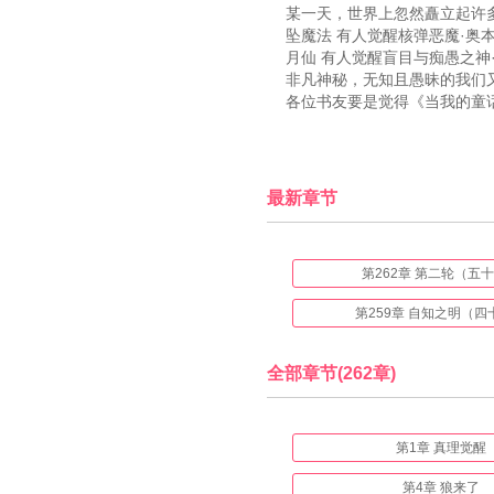
某一天，世界上忽然矗立起许
坠魔法 有人觉醒核弹恶魔·奥
月仙 有人觉醒盲目与痴愚之神
非凡神秘，无知且愚昧的我们
各位书友要是觉得《当我的童
最新章节
第262章 第二轮（五
第259章 自知之明（四
全部章节(262章)
第1章 真理觉醒
第4章 狼来了