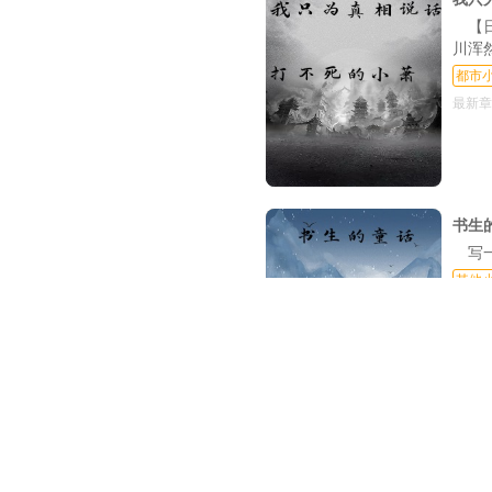
第154章 有话直说
【
第157章 捉迷藏（
川浑
都市
第160章 捉迷藏（
最新章
第163章 捉迷藏（
第166章 捉迷藏（十
第169章 第N次捉迷藏
书生
第172章 第N次捉迷藏
写
第175章 善与恶，真与假
其他
最新章
第178章 善与恶，真与假
第181章 善与恶，真与假
第184章 善与恶，真与假
第187章 文字（三十
交换人生后，
第190章 黄金（三十