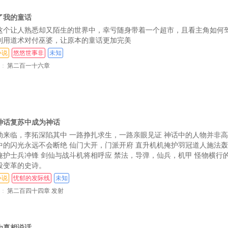
六）
第119章 宿舍斗争（七）
第
了我的童话
（九）
第122章 童话VS短诗（十）
第1
这个让人熟悉却又陌生的世界中，幸亏随身带着一个超市，且看主角如何
利用道术对付巫婆，让原本的童话更加完美
十二）
第125章 无妄牢狱（十三）
小说
悠悠世事非
未知
五）
第128章 诗人（十六）
：
第二百一十六章
八）
第131章 太阳（十九）
一）
第134章 太阳（二十二）
第
四）
第137章 海神（二十五）
第
神话复苏中成为神话
劫来临，李拓深陷其中 一路挣扎求生，一路亲眼见证 神话中的人物并非
七）
第140章 海神（二十八）
第
中的闪光永远不会断绝 仙门大开，门派开府 直升机机掩护羽冠道人施法轰
掩护士兵冲锋 剑仙与战斗机将相呼应 禁法，导弹，仙兵，机甲 怪物横行
十）
第143章 海神（三十一）
第
段变革的史诗。
三）
第146章 海神（完）
小说
忧郁的发际线
未知
：
第二百四十四章 发射
第149章 舍一救百是对是错？
第152章 星官
为真相说话