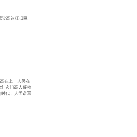
120章 宿舍斗争（八）
23章 童话VS短诗（十一）
驾驶高达狂扫巨
第126章 诗人（十四）
第129章 太阳（十七）
第132章 太阳（二十）
135章 太阳（二十三）
138章 海神（二十六）
高高在上，人类在
141章 海神（二十九）
炸 玄门高人催动
的时代，人类谱写
144章 海神（三十二）
第147章 饥渴提灯
第150章 《海的女尸》
第153章 炎帝四人组