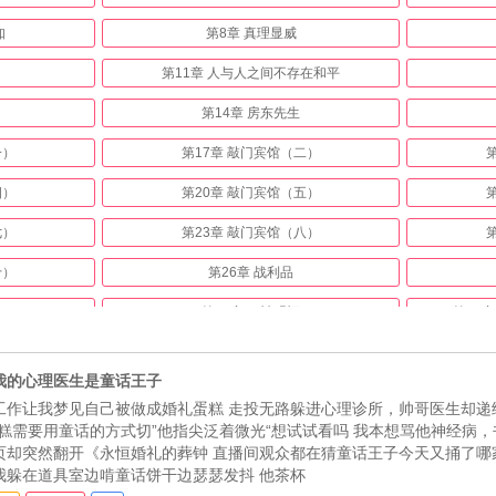
知
第8章 真理显威
第11章 人与人之间不存在和平
第14章 房东先生
一）
第17章 敲门宾馆（二）
四）
第20章 敲门宾馆（五）
七）
第23章 敲门宾馆（八）
十）
第26章 战利品
第29章 四神赐福
第30
子
第32章 魔导师考试，预备
我的心理医生是童话王子
一）
第35章 城市守卫战（二）
第
工作让我梦见自己被做成婚礼蛋糕 走投无路躲进心理诊所，帅哥医生却递
蛋糕需要用童话的方式切”他指尖泛着微光“想试试看吗 我本想骂他神经病
三）
第38章 城市守卫战（四）
第
页却突然翻开《永恒婚礼的葬钟 直播间观众都在猜童话王子今天又捅了哪
六）
第41章 城市守卫战（七）
第
我躲在道具室边啃童话饼干边瑟瑟发抖 他茶杯