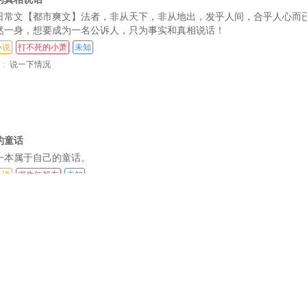
第155章 捉迷藏（一）
日常文【都市爽文】法者，非从天下，非从地出，发乎人间，合乎人心而已
三）
第158章 捉迷藏（四）
然一身，想要成为一名公诉人，只为事实和真相说话！
小说
打不死的小萧
未知
六）
第161章 捉迷藏（七）
：
说一下情况
九）
第164章 捉迷藏（十）
第
二）
第167章 第N次捉迷藏
第1
（十五）
第170章 第N次捉迷藏（十六）
第1
的童话
（十八）
第173章 第N次捉迷藏（十九）
第17
一本属于自己的童话。
（二十一）
第176章 善与恶，真与假（二十二）
第17
小说
书生红旭东
未知
：
从前的故事（七）
（二十四）
第179章 善与恶，真与假（二十五）
第18
（二十七）
第182章 善与恶，真与假（二十八）
第18
（三十）
第185章 文字（三十一）
第
三）
第188章 文字（三十四）
第
小可怜成了豪门团宠
星辰下的
六）
第191章 黄金（三十七）
第