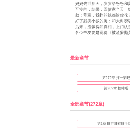
妈妈去世那天，岁岁给爸爸和
可怜的，结果，回贺家当天，
叔：乖宝，我挣的钱都给你花
好了残疾小叔的腿；和大树唠
后来，渣爹得知真相，上门认亲
各位书友要是觉得《被渣爹抛
最新章节
第272章 打一架吧
第269章 摆摊喽
全部章节(272章)
第1章 顺产哪有顺手