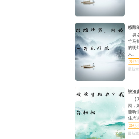
第79章 自己生多累啊，直接
第82章 卧龙凤雏
怒踹
第85章 种菜小秘
男
第88章 姑姑
竹马
的明
第91章 大宝宝和小
人。
第94章 打的就是
其他
最新章
第97章 一辈子跟着爸
第100章 给爸爸报
被渣
第103章 手都打红
【
园，
第106章 又去打架
能听
第109章 又蠢又坏
住周
其他
第112章 签字吧
最新章