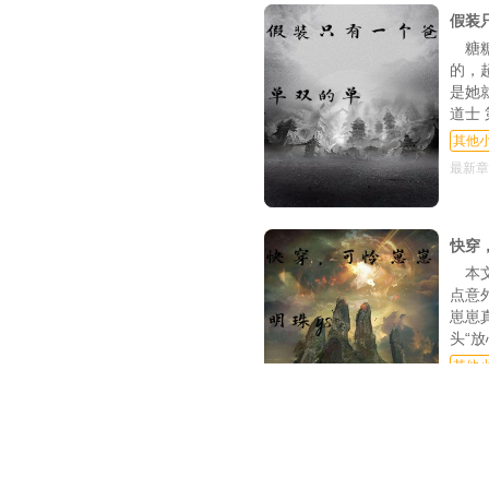
假装
第154章 他不要你了？正
糖
第157章 你爸爸不要
的，
是她
第160章 卖大侄子
道士
其他
第163章 我才是你
最新章
第166章 关门，放
第169章 她们什么关
快穿
第172章 绿茶小叔
本
点意
第175章 撒泼岁岁
崽崽
头“
第178章 岁岁要被赶出
其他
第181章 你爸爸才不要
最新章
第184章 黑芝麻小
第187章 要输啦
哈