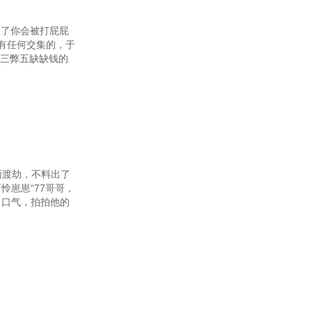
156章 硬赖上的救命之恩
道了你会被打屁屁
159章 一种叫变态的病
有任何交集的，于
是三弊五缺缺钱的
第162章 他也是帮凶
第165章 爸爸来了
168章 贺景行也生女儿啦
第171章 都不信她
第174章 小黑入编
面渡劫，不料出了
怜崽崽“77哥哥，
 这上不如老，下不如小的日子啊
了口气，拍拍他的
第180章 暴打姓罗的
183章 坏蛋是怎样炼成的
第186章 套个麻袋呀
9章 很难吗？看看不就会了嘛
靠我心声杀疯了