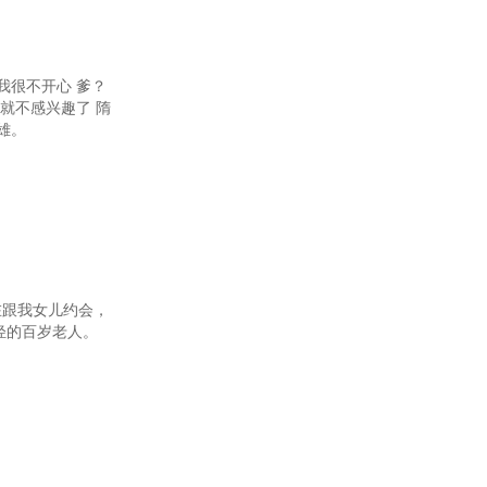
第117章 小叔骗人
第120章 故技重施
第123章 新技能get！
我很不开心 爹？
就不感兴趣了 隋
第126章 组团笑话他
雄。
129章 谁还没个靠山啊
第132章 吃瓜喽
5章 拿捏小叔，只需要一个岁岁
第138章 叫姑姑
在跟我女儿约会，
第141章 姑姑保护你哦
轻的百岁老人。
4章 小闺女又又又被人拐跑了
47章 巧了，我也想要傅氏死
第150章 离家出走
153章 路见不平拔刀相助