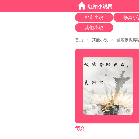
都市小说
修真小
其他小说
首页
>
其他小说
>
被渣爹抛弃
简介