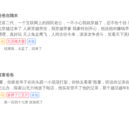
打假
第116章 贺柏舟与狗不得入内
都有
第119章 没办法，太善良啦
爸爸在隋末
第122章 苦肉计，当年真相
是富二代，一个互联网上的国民老公，一不小心我就穿越了，还不给个挂 
也穿越过来了 人家穿越带挂，我穿越带爹 我爹特别开心，他说他对赚钱早
第125章 引狼入室
嘿嘿，真好玩 天上兔走鹰飞，人间古往今来，滚滚龙争虎斗，笑看天下英
小说
九宫格夫妻
未知
第128章 救人啦
第
：
结尾啦，太监了，回来了
疼了
第131章 不能欺负傻子
第134章 守瓜待猹
第13
席吧
第137章 救人？害人？
首富爸爸
陈董，你家老爷子在街头跟一小混混打架，你快去看看“陈董，听说你父亲
表演个节目
第140章 只占他便宜
怎么办…陈家山无力地放下电话，他实在管不了他的父亲，那个越活越年
啦
第143章 哭吧哭吧
第14
小说
多胖了三五斤
未知
：
第一百四十七章 涂加死了
第146章 看热闹不嫌事大
第1
卖岁岁啦
第149章 卖爸爸啦
（加更）
第152章 又立功
第