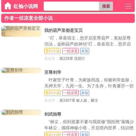
搜索
作者一丝凉意全部小说
我的葫芦里都是宝贝
“叮，恭喜宿主，您开启至尊葫芦，奖励至尊
功法，金刚葫芦娃神功“叮，恭喜宿主，您开启
至尊葫芦，奖励至尊神器，菜刀一把“叮，恭喜
玄幻小说
一丝凉意
未知
宿主，您开启至尊葫芦，奖励超神级天赋！达成
最新章：
第228章 琵琶行
破极神脉”楚尘穿越到了奇奇怪怪的葫芦娃世
界，开启各种逆天宝贝，与妖魔鬼怪斗智斗勇，
至尊剑帝
一路勇猛精进，横扫无敌 什么蛇精、蝎子精，
叶家世子叶青，为家族而战，却被剥夺血脉，
在我楚尘面
关押天牢，九死一生。为了生存，叶青屠尽一切
敌，踏着累累尸骨，闯出天牢，强势归来 一朝
玄幻小说
一丝凉意
未知
觉醒逆天血脉，参悟无上剑道，成绝世剑修！欠
最新章：
第3307章 鲛人族，赌注
我的，你们都要还回来！
剑武独尊
“林尘，你到底要不要与我双修“我拒绝”落魄少
年林尘，偶得神秘小塔，开启塔内世界，结识绝
美女帝 却没想到女帝凶猛，予取予求，林尘被
玄幻小说
一丝凉意
未知