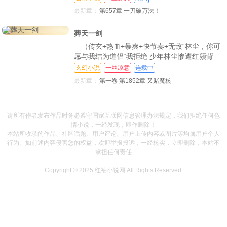
迫沦为炉鼎！绝望之际，林尘觉醒至尊神龙武
最新章：
第657章 一刀破万法！
魂，收获绝世神剑，从此逆天改命，剑武双修，
万界独尊 一剑在手，任你漫天仙魔，我自一剑
葬天一剑
斩之！
（传玄+热血+暴爽+快节奏+无敌“林尘，你可
愿与我结为道侣“我拒绝 少年林尘惨遭红颜背
刺，武魂被废，机缘巧合之下开启神秘小塔，进
玄幻小说
一丝凉意
连载中
入塔内世界，结识绝美女帝 却没想到女帝凶
最新章：
第一卷 第1852章 又赌魔核
猛，予取予求，林尘被迫沦为炉鼎 绝望之际，
林尘觉醒至尊神龙武魂，收获绝世神剑，从此逆
天改命，剑武双修，万界独尊！一剑在手，任你
请所有作者发布作品时务必遵守国家互联网信息管理办法规定，我们拒绝任何色
漫天仙
情小说，一经发现，即作删除！
本站所收录的作品、社区话题、用户评论、用户上传内容或图片等均属用户个人
行为。如前述内容侵害您的权益，欢迎举报投诉，一经核实，立即删除，本站不
承担任何责任
Copyright © 2025
红袖小说网
All Rights Reserved.