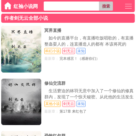
搜索
作者剑无云全部小说
冥界直播
如今的直播平台，有直播吃饭唱歌的，有直播
整蛊耍人的，连直播造人的都有 本该将死的
我，意外进入了一间直播间 进入之后我发现
科幻小说
剑无云
未知
最新章：
完本感言！（感谢你们）
修仙交流群
生活窘迫的林羽无意中加入了一个修仙的修真
群内，发现了一个惊天秘密。从此他的生活发生
了翻天覆地的改变，但接踵而来的事迹让他淬不
其他小说
剑无云
未知
及防，生活中从此爆笑不断！另有作品《冥界直
最新章：
第17章 来红包了
播》书荒的朋友请看看！作者：1165471865
恐怖红包群