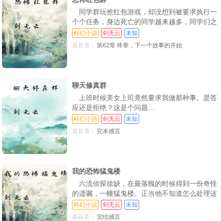
同学群玩抢红包游戏，却没想到被要求执行一
个个任务，身边死亡的同学越来越多，同学们之
间为了生存已经不折手段
科幻小说
剑无云
未知
最新章：
第62章 终章，下一个故事的开始
聊天修真群
上班时候美女上司竟然要求我做那种事。是答
应还是拒绝？这是个问题…
科幻小说
剑无云
未知
最新章：
完本感言
我的恐怖猛鬼楼
六流侦探徐缺，在最落魄的时候得到一份奇怪
的遗嘱，一幢猛鬼楼。正当他不知道怎么处理这
幢房子的时候，看到人家开恐怖屋赚大钱了，于
科幻小说
剑无云
未知
是他也磨刀霍霍，准备开一家恐怖猛鬼楼 不
最新章：
完结感言