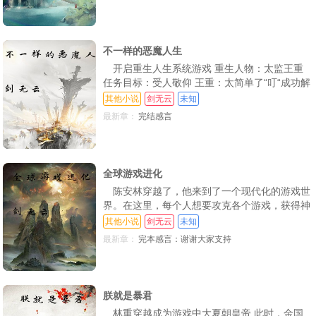
过，当他进入猛鬼楼的时候，意外发生。恭喜你
成功解锁第一个试炼场景，375路公交车灵异事
件本书设定：不恐怖，轻快幽默流，萌鬼系列交
流群：贰
不一样的恶魔人生
开启重生人生系统游戏 重生人物：太监王重
任务目标：受人敬仰 王重：太简单了“叮“成功解
锁新重生人物：秀才王二平“任务目标：让媳妇
其他小说
剑无云
未知
看看我的厉害，敬佩我 王重：是祸躲不过，娶
最新章：
完结感言
就娶了吧，让她知道知道什么叫残忍。
全球游戏进化
陈安林穿越了，他来到了一个现代化的游戏世
界。在这里，每个人想要攻克各个游戏，获得神
奇奖励 而过来后的陈安林却发现一个秘密，这
其他小说
剑无云
未知
个秘密能够让他在游戏中如鱼得水。
最新章：
完本感言：谢谢大家支持
朕就是暴君
林重穿越成为游戏中大夏朝皇帝 此时，金国