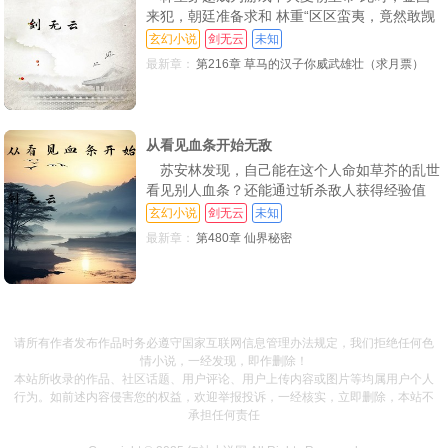
来犯，朝廷准备求和 林重“区区蛮夷，竟然敢觊
觎我中原大地，来人，拟诏，马上向金国宣战
玄幻小说
剑无云
未知
命令刚刚发布【你成功阻止了丧权辱国般的条
最新章：
第216章 草马的汉子你威武雄壮（求月票）
约，推动了国家的强硬，弘扬国之正气【奖励：
望人术“咦？发布正确政策有奖励？朕记得后宫
很乱，那就先考虑屠了后宫 与此同时，玩家降
临 众玩
从看见血条开始无敌
苏安林发现，自己能在这个人命如草芥的乱世
看见别人血条？还能通过斩杀敌人获得经验值
从此走上一条极道肉身的修罗之路。若干年后，
玄幻小说
剑无云
未知
看着自己比Boss还厚的血条，武帝苏安林露出一
最新章：
第480章 仙界秘密
副憨厚的笑容 我，号：1165471865
请所有作者发布作品时务必遵守国家互联网信息管理办法规定，我们拒绝任何色
情小说，一经发现，即作删除！
本站所收录的作品、社区话题、用户评论、用户上传内容或图片等均属用户个人
行为。如前述内容侵害您的权益，欢迎举报投诉，一经核实，立即删除，本站不
承担任何责任