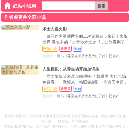
搜索
作者叁更兽全部小说
术士入侵火影
白羽作为巫师世界的二次穿越者，来到了火影
世界 灵魂中的「古音多术士之书，让他看到了
成为高级巫师的可能 威力强大的豪火球，飞行
网游小说
叁更兽
未知
速度却比不过改良版的0级法术【酸液飞弹 当秽
最新章：
新书《养蚕蛊师从十万大山开始》已发布
土转生遇上【缚魂术、飞雷神遭遇【次元锁】
时，到底孰强孰弱“众所周知，巫师包罗万象，
人生模拟：从养生功开始加词条
术士是巫师的分支，那我会点忍术是合情合理的
网文填坑节来袭,独家番外连载爆更,大佬包场
吧 说完
免费看。一觉醒来，韩照穿越到一个诸国争霸，
妖魔横行的世界 神兵世家高高在上，灵兽豪门
玄幻小说
叁更兽
未知
俯瞰众生。武道体系传承断层，日渐衰微 韩照
最新章：
新书《养蚕蛊师从十万大山开始》已发布
资质平庸，却身怀提示模拟器。氪金模拟后【词
条【属性点【人生经验】三选一【你练武八年，
勉强入门。二十五岁，娶妻生子。五十岁，病死
请所有作者发布作品时务必遵守国家互联网信息管理办法规定，我们拒绝任何色
【你练
情小说，一经发现，即作删除！
本站所收录的作品、社区话题、用户评论、用户上传内容或图片等均属用户个人