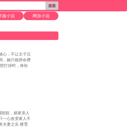
搜索
穿越小说
网游小说
谈心，不让主子沉
局，她只能拼命攒
她想打掉时，身份
视眈眈，娘家亲人
只一心改变家人不
有夫妻之实 楼雪