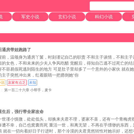
说
军史小说
玄幻小说
科幻小说
后通房带娃跑路了
醒前，温颂身为通房丫鬟，时刻谨记自己的职责 不和主子谈情，不和主子
面的女色，不和未来的少夫人争风吃醋 觉醒后，得知自己逃不过死亡的结
好不容易假死逃到陌生的地方 可是肚子里却多了一个意外的小家伙 就在
的主子突然冲出来，红着眼睛一把摁倒她“你
小说
哀家有点乏
未知
：
第一百二十六章 小帮手，麦卡
重生后，强行带全家改命
一世谨小慎微，处处低头，却换来夫君不理，婆家不喜，还有一个青梅虎
惨遭不幸，自己也窝囊而死 重活一世，和离无望，不再在乎缥缈的东西，
局 就在一切向着好日子行进时，那个冷漠的夫君竟然转性对她示好，还想