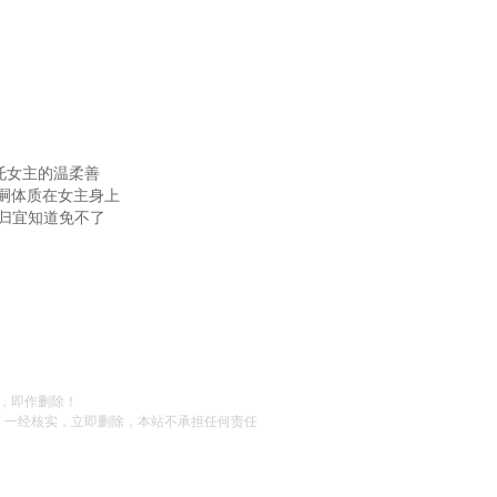
托女主的温柔善
嗣体质在女主身上
李归宜知道免不了
，即作删除！
，一经核实，立即删除，本站不承担任何责任