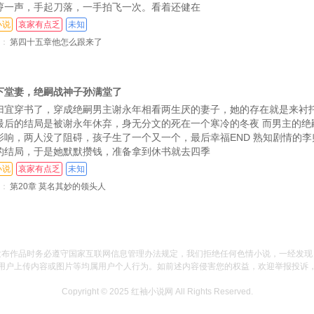
哼一声，手起刀落，一手拍飞一次。看着还健在
小说
哀家有点乏
未知
：
第四十五章他怎么跟来了
下堂妻，绝嗣战神子孙满堂了
归宜穿书了，穿成绝嗣男主谢永年相看两生厌的妻子，她的存在就是来衬
最后的结局是被谢永年休弃，身无分文的死在一个寒冷的冬夜 而男主的绝
影响，两人没了阻碍，孩子生了一个又一个，最后幸福END 熟知剧情的
的结局，于是她默默攒钱，准备拿到休书就去四季
小说
哀家有点乏
未知
：
第20章 莫名其妙的领头人
发布作品时务必遵守国家互联网信息管理办法规定，我们拒绝任何色情小说，一经发现
用户上传内容或图片等均属用户个人行为。如前述内容侵害您的权益，欢迎举报投诉
Copyright © 2025
红袖小说网
All Rights Reserved.