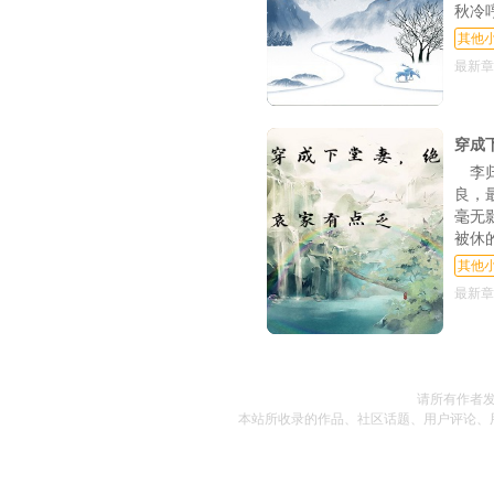
秋冷
其他
最新章
穿成
李
良，
毫无
被休
其他
最新章
请所有作者
本站所收录的作品、社区话题、用户评论、