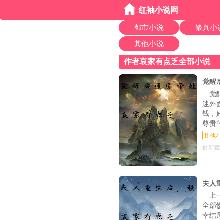
都市小说
修真小
其他小说
作者哀家有点乏全部小说
觉醒
觉
迷外
钱，
尊贵
其他
最新章
夫人
上
全部
幸结