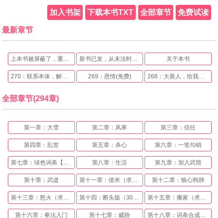
加入书架
下载本书TXT
全部章节
免费试读
最新章节
上本书被屏蔽了，重发新书
新书已发，从末法时代肝成真仙
关于本书
270：联系本体，解决一切(免费)
269：恩情(免费)
268：大善人，给我来碗粥呗
全部章节(294章)
第一章：大雪
第二章：风寒
第三章：信任
第四章：乱世
第五章：杀心
第六章：一笔勾销
第七章：绿色词条【石灰武人】
第八章：生活
第九章：加入武馆
第十章：武道
第十一章：借米（求追读）
第十二章：狼心狗肺
第十三章：怒火（求收藏求追读！）
第十四：断头饭（3000求追读求追读！）
第十五章：搬家（求追读……）
第十六章：拳法入门
第十七章：威胁
第十八章：词条合成，龙精虎猛，勤能补拙！（求追读）