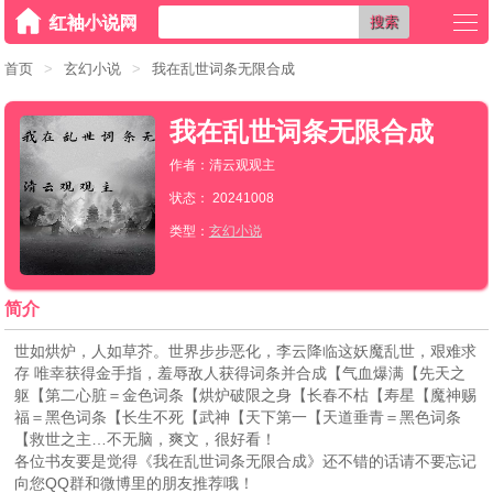
搜索
首页
>
玄幻小说
>
我在乱世词条无限合成
我在乱世词条无限合成
作者：清云观观主
状态： 20241008
类型：
玄幻小说
简介
世如烘炉，人如草芥。世界步步恶化，李云降临这妖魔乱世，艰难求
存 唯幸获得金手指，羞辱敌人获得词条并合成【气血爆满【先天之
躯【第二心脏＝金色词条【烘炉破限之身【长春不枯【寿星【魔神赐
福＝黑色词条【长生不死【武神【天下第一【天道垂青＝黑色词条
【救世之主…不无脑，爽文，很好看！
各位书友要是觉得《我在乱世词条无限合成》还不错的话请不要忘记
向您QQ群和微博里的朋友推荐哦！