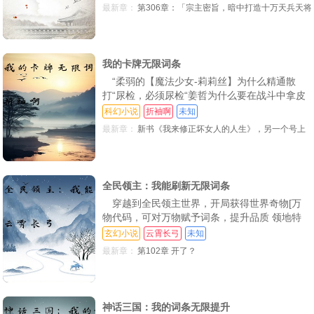
大境界，均可获得一个词条。不同词条组合成了
最新章：
第306章：「宗主密旨，暗中打造十万天兵天将
55：终于找到，玉骨奇资进阶词条！(求追读票票)
56：思考
57：蓝色词条，玉骨奇资
这个修士的上限和发展方向 有的修士靠着「九
牛之力「百发百中「无视壁垒」词条组合，和龙
58：提升，身体极限消除
59：吴宗云的处理
60：断绝关系，逼迫(三更求追读哇！)
族联姻成为了史上第一御兽师 有的修士靠着
「胡说八道
61：狂喜，笑骂吴宗云(4000)
62：踏云无影，银龙飞枪，二绝传授(4000)
63：1300斤！撼山枪！比武会
我的卡牌无限词条
“柔弱的【魔法少女-莉莉丝】为什么精通散
上架感言
64：吴宗云震惊！(求首订求首订！！！跪求啦)
65：暴打赵涛(二更求订阅！)
打“尿检，必须尿检“姜哲为什么要在战斗中拿皮
带抽他的【莉莉丝“不好【莉莉丝】的魔力输出
66：师父，你后悔吗？(求订阅呀！)
67：强者之心，感悟(大章求订阅)
68：大口吃药，力量暴增！(万字求订阅！)
科幻小说
折袖啊
未知
变高了！这是什么操作“他的【莉莉丝】有未知
最新章：
新书《我来修正坏女人的人生》，另一个号上
69：天生神力，临近突破，诡异仪式
70：一点寒芒，枪出如龙，撼山燃血！
71：怒火
的词条属性 姜哲将一张【魔法棒】融入，满意
地看着自己的【莉莉丝】诞生出新的词条【快速
72：开始炼骨(求求订阅呀)
73：突破炼骨，三千斤巨力！
74：大收获，一堆词条！试探程金铜
拔枪【莉莉丝】的身体，果然还有开发的价值
穿越卡
全民领主：我能刷新无限词条
75：发现词条，蛮横兽体！崩溃的周松
76：血债血偿，买官，追求女仙的皇帝
77：学会撼山枪，炼皮成功？
穿越到全民领主世界，开局获得世界奇物[万
78：撼山一枪！终获词条，体似巨象！(求订阅)
79：力量翻倍，实力大增，不速之客
80：爆杀程金铜，碾压！(求订阅！！)
物代码，可对万物赋予词条，提升品质 领地特
性品质低下，赋予金色词条[女儿国:招募必为美
玄幻小说
云霄长弓
未知
81：天生神力，下一步，天人之体
82：我可以骑在雪神上面吗
83：血战雪神教教主，词条雪神的注视(求订阅)
人，全属性x1000 自身资质废柴，赋予【气运之
最新章：
第102章 开了？
子:从此气运加身，我命由我不由天 普通装备变
84：你李云，才是真正的怪物(求订阅啊)
85：天地呼吸法，孙长青之死(大章求订阅！)
86：葬礼，不速之客(求订阅，可宰了！)
神器!普通技能变神技!无数低品质资源，到了他
手上都可成为无数人垂涎三尺的宝物.
87：宰了喂狗，炼肉炼脏之秘(追定血崩，大佬们求订阅啊！！！)
88：开始炼脏，抵达华阳县(求订阅求订阅！)
89：势力分布，血刀门门主的震惊(求订阅！)
神话三国：我的词条无限提升
90：假死脱身，劲气境，被欺骗的暴怒(重要章节，可订！)
91：泄火，小柔的想法
92：一龙二麒，李云带来的风浪