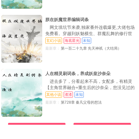
定【神级词条编辑系统。编辑词条【未来视野：
128：打压流水门，小友且慢
129：终获流水劲，血人(求订阅)
130：流水四境，真相
你能看到未来发生什么，却无法操控未来，直至
未来的你死亡
131：发现真相，杀了便是
132：突破！蓝紫色词条血魔的赐福(求订阅)
133：探查。突破流水劲第二层的秘密
朕在妖魔世界编辑词条
网文填坑节来袭,独家番外连载爆更,大佬包场
134：控制黑莲圣女，高冷圣女堕落
135：真气奥秘，武道真功！断绝希望？
136：坤极消失，山上归四方宗，山下归李云(求订阅求追读)
免费看。穿越到妖魅横生、群魔乱舞的修行世
137：三十五倍劲气，流水劲突破第二层。血战！
138：终末(一)
139：打死坤极，结束
界，周宁灏成为了大周权臣大司马辛都手里的傀
玄幻小说
海底星光
未知
儡皇帝 幸好，他有一个能够“编辑词条、凭空造
最新章：
第一百二十九章 先天神祇（大结局）
140：先天一气，扩张势力
141：华阳县之主(1)
142：极阴玄武真功，创立宗门，乾坤
物”的镜花水月镜，于是，周宁灏利用此镜试图
编辑出此生的第一个词条【人族神祇姜菡荫 奈
143：旧友。再次收获一门真功。
144：寻到合适真功，烘炉万象，包容一切！
145：收服清风，李某比之霸王如何？！
何资源不够，这个词条暂且搁置，随后，没过几
天，周
146：获得蓝紫色词条，武学奇才。烘炉化己身，燃炼真功！
147：紫色词条，武法入道！悟性提升超凡！
148：突破真气境，炼成真功。真假白莲教教主
人在精灵刷词条，养成妖皇沙奈朵
进去多了，分看起来不高，女配多，有精灵
149：紫色词条，雪神的慈爱。魔神的存在(重要章节)
建了个群
150：逃窜，败离
【主角世界融合+重生后的沙奈朵，您没见过的
全新体验秦凡穿越精灵世界，开局父母失踪，身
其他小说
渣渣
未知
151：事了，提升自我，闭关。
152：面版升级，神通进阶，天下大乱？
153：大婚，雪神初显！
无分文，考试落榜，天崩开局好在觉醒词条系统
最新章：
第728章 秦凡父母的想法
没背景你的词条【父母双亡】升级至臻词条【父
154：七种特性真气，再战三尾(大章求订阅！)
155：创世之神，人类之母？黑甲军抵达
156：流水劲至高境，刚流。巨灵的下一个形态
母双王你失踪的父母跌落神秘秘境，成功契约日
求月票！
157：见客
状态不对
月双神，掌控究极之洞没钱你的词条【一贫如
洗】升级至臻
集群重炮轰杀修仙者
我的超能力有点刑
158：翻脸，身份暴露。吾乃华阳县之主
159：强悍的黑山阵，黑甲军强大的秘密(求订阅)
160：虐杀宗师，巨灵姿态，火灵神(求订阅)