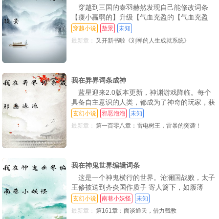
穿越到三国的秦羽赫然发现自己能修改词条
93：对李云的评价，对比
94:全新的羞辱方式，李云的仙境
95：貌若天仙裴娘子，暗藏汹涌杀意
【瘦小羸弱的】升级【气血充盈的【气血充盈
的】升级【钢筋铁骨的【普普通通的粟米】升级
穿越小说
敖景
未知
96：袭杀刘子贵，你踩到我的马了(求订阅)
97:虐杀，获得词条燃血(求订阅！)
98：刘兴震疯了，试验词条力量
【产量大增的粟米【产量大增的粟米】升级【产
最新章：
又开新书啦《刘禅的人生成就系统》
量大增的黄金粟米“那我这下岂不是牛逼了 直到
99：彻底疯掉的刘兴震，王家邀请
100：炼脏丹，王家歉意
101：突破炼脏，找到凶手的刘兴震(求订阅)
他想起了自己的顶头老大张曼成，人称混元霹雳
手，一式霹雳刀法一刀断山“好家伙，这个三国
102：万斤巨力，鉴别丹药，贪婪
103：劲气丸，真劲丹！路遇怪人
104：逆境杀刘兴震，幕后黑手
不正常“等
我在异界词条成神
105：一鸣惊人，四方宗高功收徒
106：蓝色词条妙手不凡，孙长青重伤原因
107：三天，三十道词条。无情剑客无情剑
蓝星迎来2.0版本更新，神渊游戏降临。每个
具备自主意识的人类，都成为了神奇的玩家，获
108：所谓的生命危险，让人恐惧的真相
109：女人的邀请(求订阅，补更)
110：隐藏的势力，白莲教，又是雪神！
取神奇的天赋词条，在广袤无垠的游戏异界中探
玄幻小说
邪恶泡泡
未知
索 而各种各样的词条、技能、道具，又决定了
111：王正豪的到来，提头来见
112：跑路，闭城
113：决定，针对，大人物面见
最新章：
第一百零八章：雷电树王，雷暴的突袭！
每个玩家的发展方向绝然不同.池跃一进入游
114：魅功反噬，裴娘子做我的狗吧(求订阅)
115：理智尽失，彻底魅惑，询问
116：劲气之秘，找到目标！
戏，便获得了彩色天赋词条『神眷，成为了神眷
之人 不仅击杀爆率被拉到了百分百，甚至遇到
117：碾碎雪神词条，四方宗来人
118：合作？大会开展，准备收割词条
119：嘲讽拉满，疯狂收获词条！三十五道！(求订阅)
奇遇，更
我在神鬼世界编辑词条
120：蓝紫色词条，气血如龙，突破劲气！
121:提升巨大，疯狂合成，实力暴增！
122：埋伏，袭杀流星
这是一个神鬼横行的世界。沧澜国战败，太子
王修被送到齐炎国作质子 寄人篱下，如履薄
123：大战，自信
124：虐杀，十二道劲气银龙！
头晕
冰。原本以为，这种开局在穿越者中已经异常凄
玄幻小说
南巷小妖怪
未知
惨 万万没想到。父亲沧澜国国君为了挑起战
125：内幕，生孩子(求订阅～)
126：长老下山，控制劲气
127：三十倍的劲气总量，流水劲
最新章：
第161章：面谈通天，借力截教
争，也选择刺杀自己！必死之局，无力回天 绑