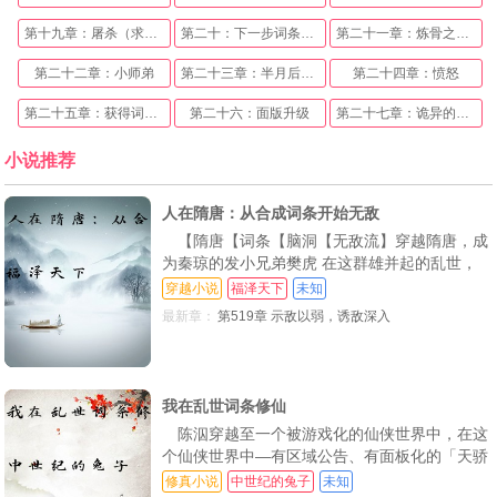
第十九章：屠杀（求追读求追读！）
第二十：下一步词条，体似巨象
第二十一章：炼骨之密，积攒力量（求追读！）
第二十二章：小师弟
第二十三章：半月后，浪潮拳小成（求追读）
第二十四章：愤怒
第二十五章：获得词条，根骨不凡！（求追读，跪求啦！！）
第二十六：面版升级
第二十七章：诡异的雪神教
第二十八：大比提前
第二十九：连杀二人，血足气壮（求追读求追读！）
第三十章：交战，狭路相逢
小说推荐
第三十一章：面版升级成功，神通慧眸（求追读求追读！！）
第三十二章：凤灵之体
第三十三章：两月，检测炼骨(求追读求追读！)
人在隋唐：从合成词条开始无敌
第34章：失望(求追读求追读)
第35：难处(求追读，跪求了)
第36：李云，可敢上前一战？(追读速来)
【隋唐【词条【脑洞【无敌流】穿越隋唐，成
为秦琼的发小兄弟樊虎 在这群雄并起的乱世，
37:词条大丰收，乱杀(求追读求追读！)
38：嫉妒
39：第一道蓝色词条，拳术入神
樊虎激活词条系统，不断获取词条强化自身。一
穿越小说
福泽天下
未知
日内比武十次，获得词条[武痴 每日劈刀一千
第40：失踪事件，地位提升
第41：心思，镖局
42：爆杀，二叠浪(4000)
最新章：
第519章 示敌以弱，诱敌深入
次，获得词条[刀法精通。单人击杀九牛二虎，
获得词条[九牛二虎之力 在无数词条的叠加下，
43：折辱
44：押镖，遇雪神教，大战！(5000求追读)
45：乱杀
樊虎无敌于世！
46：词条，雪神的赐福(求追读啊)
47：人不为己，天诛地灭
48：查探
我在乱世词条修仙
陈泅穿越至一个被游戏化的仙侠世界中，在这
49：危局，杀严飞
50：铜皮铁骨
51：轻功真绝顶，高人
个仙侠世界中—有区域公告、有面板化的「天骄
52：坚定
53：三蓝六绿，恐怖的孙长青，浪潮拳圆满！
54：瞒不住
排行榜、有无数种词条.每个修士在每突破一个
修真小说
中世纪的兔子
未知