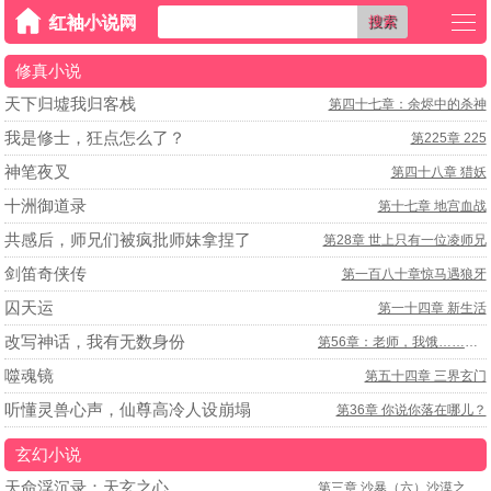
搜索
修真小说
天下归墟我归客栈
第四十七章：余烬中的杀神
我是修士，狂点怎么了？
第225章 225
神笔夜叉
第四十八章 猎妖
十洲御道录
第十七章 地宫血战
共感后，师兄们被疯批师妹拿捏了
第28章 世上只有一位凌师兄
剑笛奇侠传
第一百八十章惊马遇狼牙
囚天运
第一十四章 新生活
改写神话，我有无数身份
第56章：老师，我饿……（求追读）
噬魂镜
第五十四章 三界玄门
听懂灵兽心声，仙尊高冷人设崩塌
第36章 你说你落在哪儿？
玄幻小说
天命浮沉录：天玄之心
第三章 沙暴（六）沙漠之蝎的末路2