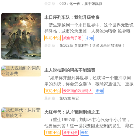
剪完了，你把银丝眼镜戴上”张靓影看着镜子里
最新章：
060：这一夜，属于张靓影
的高智清冷御姐，嘴角比AK还要难压“老师，太
谢谢您啦，我…我好像变了个人”沈青“比赛期
末日序列车队：我能升级物资
间，保持高冷形象，现在不是玩反差的时候”沈
楚生穿越到一个末日世界中。这个世界无数诡
异降临，城市沦为废墟，人类沦为猎物 诡异嗅
着人类的味道而追逐，幸存者在序列能力者的带
科幻小说
咸鱼鸽子汤.
未知
领下组成车队过上了躲避诡异的逃亡生活 楚生
最新章：
第162章 贪墨材料！诸多因果尽加我身！
觉醒升级系统，身上的物资不断被升级。杀猪刀
成了杀气四溢的猩红屠夫 自行车成了横冲直撞
的百吨王“遇到我，你算是遇到好人了”楚生将杀
猪刀抽
主人说抽到的词条不能浪费
“如果你穿越到异世界，还获得一个能抽取词
条的系统，你会怎么选“A、破除家族诅咒，重振
昔日荣光“B、清算贪婪贵族，赢得万人敬仰“C、
玄幻小说
爱吃面的吟游诗人
未知
拯救迷失的圣女“D、和你的狗来一场华丽的冒
最新章：
第69章 标记
险”布鲁斯兴奋地摇尾巴“我选C！拯救圣女”何西
笑着揉了揉狗头“可惜我已经选了D—所以你明白
火红年代：从片警到刑侦之王
我错过了什么吧？今晚你守夜”布鲁斯（狗
（重生1997年，刘蟒不甘心只做个小片警，
他要当刑警！这一世我要阻止悲剧的发生，藏在
背后的人，我一定要亲手把你揪出来 灭门案，
都市小说
放学别走
未知