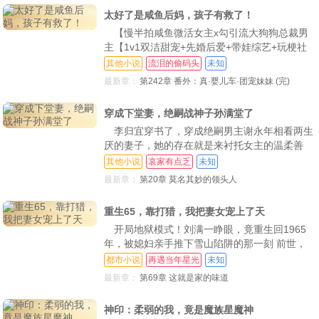
现在大众视野里 众人说她是山间道童，上不了
太好了是咸鱼后妈，孩子有救了！
台面，说她没规没拘，说她软弱可欺没有背景
【慢半拍咸鱼微活女主x勾引流大狗狗总裁男
聂凌希不
主【1v1双洁甜宠+先婚后爱+带娃综艺+玩梗社
畜许晚辞加班猝死再睁眼竟穿成小说里反派的恶
其他小说
流泪的偷码头
未知
毒伪善后妈书里面，她和反派的霸总父亲是协议
最新章：
第242章 番外：真·婴儿车·团宠妹妹 (完)
婚姻，爬床失败后带娃上综艺，不仅成了男主和
他影后母亲的作死对照组，还试图干掉反派奈何
穿成下堂妻，绝嗣战神子孙满堂了
阴谋暴露，最后身败名裂，喜提“铁饭碗想到
李归宜穿书了，穿成绝嗣男主谢永年相看两生
这，许
厌的妻子，她的存在就是来衬托女主的温柔善
良，最后的结局是被谢永年休弃，身无分文的死
其他小说
哀家有点乏
未知
在一个寒冷的冬夜 而男主的绝嗣体质在女主身
最新章：
第20章 莫名其妙的领头人
上毫无影响，两人没了阻碍，孩子生了一个又一
个，最后幸福END 熟知剧情的李归宜知道免不
重生65，靠打猎，我把妻女宠上了天
了被休的结局，于是她默默攒钱，准备拿到休书
开局地狱模式！刘满一睁眼，竟重生回1965
就去四季
年，被媳妇亲手推下雪山陷阱的那一刻 前世，
他酗酒家暴，是人憎狗嫌的烂赌鬼，最终卖女求
都市小说
再遇当年星光
未知
荣，冻死街头，凄惨无比 今生，他觉醒狩猎系
最新章：
第69章 这就是家的味道
统，誓要弥补亏欠，将妻女宠上天 雪原狼王？
一箭射杀！深山豹王？一刀捅穿！系统空间在
神印：柔弱的我，竟是魔族星魔神
手，猎物灵泉全都有 欠债刁民上门欺辱妻女