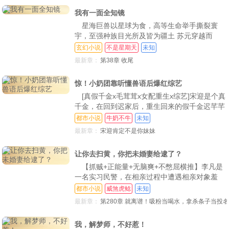
从沈家和离时，所有人都觉得，叶卿棠不过弃
我有一面全知镜
妇，总有一天会遭天谴，直到后来，那个名震天
星海巨兽以星球为食，高等生命举手撕裂寰
下的第一首
宇，至强种族目光所及皆为疆土 苏元穿越而
来，看着面前无所不知、有问必答的魔镜，陷入
玄幻小说
不是星期天
未知
沉思。全知即全能.多年以后“浩瀚史册，古往今
最新章：
第38章 收尾
来，最强生命体是谁”苏元看着面前的魔镜，询
问道“是您，伟大的主人”
惊！小奶团靠听懂兽语后爆红综艺
[真假千金x毛茸茸x女配重生x综艺]宋迎是个真
千金，在回到迟家后，重生回来的假千金迟芊芊
污蔑她，家人怀疑，哥哥讨厌 到最后还发着高
都市小说
牛奶不牛
未知
烧被二哥带进求生综艺。迟芊芊的算盘打得很
最新章：
宋迎肯定不是你妹妹
响。她前世出来都要脱层皮，这世宋迎说不准能
直接噶在综艺里 到时候她就是真千金。可画风
让你去扫黄，你把未婚妻给逮了？
怎么越来越不对？只见直播里，小奶娃骑着豹子
【抓贼+正能量+无脑爽+不憋屈横推】李凡是
飞驰
一名实习民警，在相亲过程中遭遇相亲对象羞
辱，结果绑定悍警系统，在第一次出任务过程
都市小说
威煞虎鲶
未知
中，就看到未婚妻在学外语.女人，只会影响我
最新章：
第280章 就离谱！吸粉当喝水，拿杀条子当投
拔枪的速度（叮！逮捕未婚妻，奖励十倍体质、
麒麟臂、小李飞牌）
我，解梦师，不好惹！