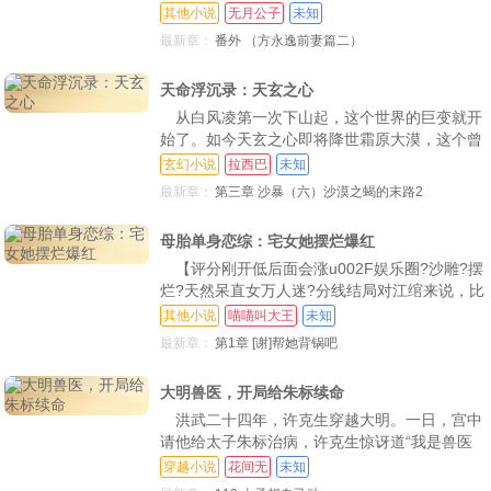
是一个最普通的农户从最微末逐渐崛起，直到成
其他小说
无月公子
未知
为豪门的故事又名《七零，对我不好的人就不带
最新章：
番外 （方永逸前妻篇二）
你飞了轻松搞笑文，事业文，全家飞起文，家长
里短文女主亲妈极品还搞笑，女主冷心冷肺又小
天命浮沉录：天玄之心
自私，只疼对她好的人开局就要送一个高富帅老
从白风凌第一次下山起，这个世界的巨变就开
公
始了。如今天玄之心即将降世霜原大漠，这个曾
埋葬过无数铁甲英灵的地方又将成为万众瞩目的
玄幻小说
拉西巴
未知
焦点 各方势力齐聚于此，到底是为了这天玄之
最新章：
第三章 沙暴（六）沙漠之蝎的末路2
心，还是另有图谋。最终，一切都会引向一个叫
白风凌的所谓“天命之子，也将由他促使这场战
母胎单身恋综：宅女她摆烂爆红
争画上句号。
【评分刚开低后面会涨u002F娱乐圈?沙雕?摆
烂?天然呆直女万人迷?分线结局对江绾来说，比
起发现自己是一本娱乐圈小说里的恶毒女配更可
其他小说
喵喵叫大王
未知
怕的是作为母胎单身的宅女，她居然要去上一档
最新章：
第1章 [谢]帮她背锅吧
恋爱综艺好消息：其它嘉宾也没谈过恋爱，大家
都是一个起跑线这是什么全员母胎单身的恋综？
大明兽医，开局给朱标续命
玩一下作为《恋爱是第一次》的女三号，江绾开
洪武二十四年，许克生穿越大明。一日，宫中
请他给太子朱标治病，许克生惊讶道“我是兽医
啊”
穿越小说
花间无
未知