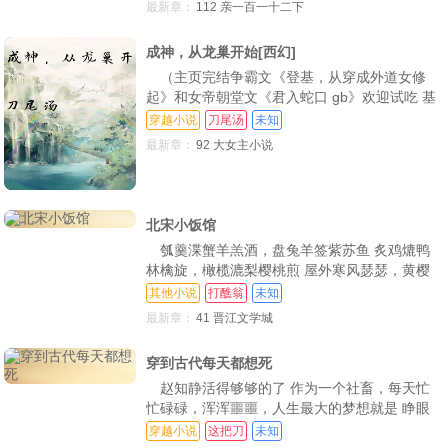
最新章：
112 亲一百一十二下
薄言看不惯她那 不争不抢的软乎做派 他不止一
次说过不喜欢她掉眼泪的样子 特别是她与他朋
成神，从龙巢开始[西幻]
友恋爱后，薄言对她的态度更是 某次男友好友
（主页完结争霸文《登基，从穿成外道女修
圈
起》和女帝朝堂文《君入蛇口 gb》欢迎试吃 基
建x马甲x美食 眼一闭一睁，万塔穿去异世界了
穿越小说
刀尾汤
未知
背生双翼，爪如精金，她穿成了一条强壮美丽的
最新章：
92 大女主小说
羽龙，嘻嘻 打开系统检索，发现龙在这个世界
人人喊打，魔法生物已经快被灭绝，不嘻嘻 开
局战斗力只够欺负欺负小村庄，遇到大领主的骑
兵
北宋小饭馆
瓠羹渫蟹羊羔酒，盘兔羊签紫苏鱼 炙鸡熝鸭
林檎旋，橄榄漉梨樱桃煎 屋外寒风瑟瑟，黄樱
穿皂袄，腰系青花手巾，站在泥炉前，一手拿着
其他小说
打醮翁
未知
炊饼啃，一手夹起瓷碗里切得薄薄的猪胰肉片
最新章：
41 晋江文学城
儿，放到铁锅子里煎 三个小娃娃在一旁流口水
她穿到北宋一户市井穷人家的小娘子身上，14
穿到古代每天都想死
岁，爹是木匠，娘做得一手炊饼，一家八口人，
赵知静活得够够的了 作为一个社畜，每天忙
挤在赁来
忙碌碌，浑浑噩噩，人生最大的梦想就是 睁眼
即长眠 一朝穿越，一算死期 还剩五年六个月零
穿越小说
这把刀
未知