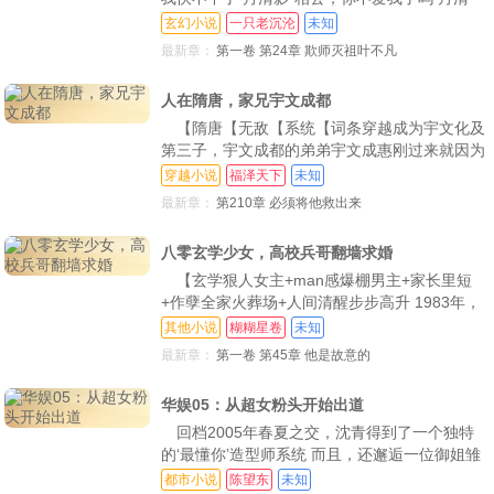
影“别废话！闭嘴！把脸转过来 前世，叶不凡因
玄幻小说
一只老沉沦
未知
心魔爆发死去雷劫之下 重生归来，在挑选道侣
最新章：
第一卷 第24章 欺师灭祖叶不凡
的当天，果断舍弃前世的白眼狼，选择了那个满
心满眼都是自己的外门弟子 可谁想，这外门弟
人在隋唐，家兄宇文成都
子，竟然是转世女帝 喂！我好歹是个重生者，
【隋唐【无敌【系统【词条穿越成为宇文化及
给我
第三子，宇文成都的弟弟宇文成惠刚过来就因为
强抢民女，要被秦琼等人为民除害，幸得大善人
穿越小说
福泽天下
未知
系统相助，从此臭名昭著的纨绔子弟，变成了闻
最新章：
第210章 必须将他救出来
名天下的大善人【宿主完成救济百姓任务，获得
词条奖励[一虎之力【宿主救助支离破碎少女，
八零玄学少女，高校兵哥翻墙求婚
获得[一牛之力【宿主探望孤寡老人，获得秘籍
【玄学狠人女主+man感爆棚男主+家长里短
[天罡三
+作孽全家火葬场+人间清醒步步高升 1983年，
江城师范学院爆出惊天奇闻，校董纨绔儿子陆家
其他小说
糊糊星卷
未知
宝，竟被一个农村来的贫困生苏青青拖着一起跳
最新章：
第一卷 第45章 他是故意的
了楼 众人皆嘲：这村姑完了，不死也得脱层皮
谁知，苏青青拍拍土走了，陆家宝却躺进了抢救
华娱05：从超女粉头开始出道
室 身负外婆传承的玄学秘术，苏青青冷笑：
回档2005年春夏之交，沈青得到了一个独特
的‘最懂你’造型师系统 而且，还邂逅一位御姐雏
形初现的《超级女声》参赛选手。沈青“靓影，
都市小说
陈望东
未知