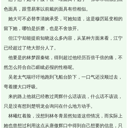
色面具，跟雪易寒以前戴的面具有些相似。
她大可不必替李清婉承受，可她知道，这是穆厉延变相的
留下她，哪怕是折磨，也是不舍放开。
但江宁却能提前知晓这么多内容，从某种方面来看，江宁
已经超过了绝大部分人了。
他要是的林梦跟秦铭，得到超过他经历百倍千倍的痛，不
然怎么符合自己睚眦必报的性格呢。
吴老太气喘吁吁地跑到飞船台阶下，一口气还没顺过去，
弯着腰大口呼吸。
来的路上他就已经教过周辉什么话该说，什么话不该说，
只是没有想到楚明龙会询问在什么地方动手。
林曦红着脸，没想到林冬青居然知道这些情况，而实际上
她也曾想过利用这点从唐傲辉口中得到自己想要的信息，只