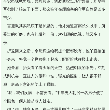
军说出现就出现，要到蓟城，势必要经过几个要塞，如今燕
军都到了眼皮子下面，那么驻守在蠮螉塞的守军自然是凶多
吉少。
宫迎飒其实私底下是护崽的，他才知道宫粼长久以来，所
受过的折磨，也有扎缪的一份，对扎缪的仇视，就又多了一
份。
折返回来之后，余明辉连给我提个醒都没有，他丫直接俯
下身来，将我一个拦腰抱了起来，蹬蹬蹬就往楼上走去。
她耸肩，抬头看了看头顶的天空，热烈刺眼的阳光，立刻
找到机会，直往人的眼眸中钻，强光的照射，让人很不舒
服，唐淼下意识的闭上了眼睛。
“我，我们没病，不需要看。”中年男人朝另一名男子使了
个眼色，俩人抬起老人就走。
想了想，她弯下腰，在一堆面具中选了一张非常精致的黑