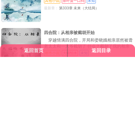
其他小说
茶叶蛋一口闷
未知
路响当当的宝总么 且看魂穿而来的海宁皮革城
最新章：
第333章 未来（大结局）
太子爷魏宏庆，如何在一开始便设局，将阿宝踢
出局，随后更与爷叔两人携手搅动风云，成立外
贸公司，从国外攫取利益，参与国外石油期货…
最终一家
四合院：从相亲被截胡开始
穿越情满四合院，开局和娄晓娥相亲居然被聋
老太太和一大爷截胡了 什么？截胡了我的相亲
返回首页
返回目录
对象还要开全院大会批判？那么我就只能和他们
都市小说
大猫怕水
未知
斗一斗了。
最新章：
大结局
请所有作者发布作品时务必遵守国家互联网信息管理办法规定，我们拒绝任何色
情小说，一经发现，即作删除！
本站所收录的作品、社区话题、用户评论、用户上传内容或图片等均属用户个人
行为。如前述内容侵害您的权益，欢迎举报投诉，一经核实，立即删除，本站不
承担任何责任
Copyright © 2025
红袖小说网
All Rights Reserved.