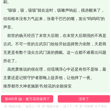
刷。
“咳咳，咳，咳咳”就在这时，咳嗽声响起，残赤醒来了，
但却根本没有力气起来，张着干巴巴的嘴，发出“呜呜呜”的
声音。
前世的杨天经历了末世大后期，在末世大后期强的不再是
古武。不可一世的古武宗门纷纷开始选择势力依附，天君商
无更是有数个顶尖古武门派的拥戴。这一点都不难看出问题
所在了。
虽然萧衡说的很在理，但琉璃淳心中还是有些不是味，最
主要还是记恨守护者那晚上捉弄他，让他摔了一夜。
推荐都市大神老施新书:校花的全能保安
第485章 鼬：被万花筒做局了
没有了
按 “键盘左键←” 返回上一章 按 “键盘右键→” 进入下一章 按 “空格键” 向下滚动