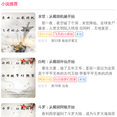
小说推荐
末世：从截胡机缘开始
那一夜，夜空破了个洞，末世降临。全球丧尸
爆发，人类文明陷入绝境 但同时，天地复苏，
上古遗迹出世，异能者觉醒，武者现世，妖兽横
玄幻小说
飞升的小师叔
未知
行 万物进化势不可挡！李成重生到末世前一小
最新章：
第53章 银箱开重宝
时，截胡他人机缘后，发现自己杀怪能变强，还
能掉宝箱 嘿，都重生了，谁还苟着啊？当然是
截胡机缘去了！
白蛇：从截胡许仙开始
重生大夏，做了五年王爷，姜宸一直以为这里
是个平平无奇的古代王朝 带着平平无奇的武侠
色彩。而他也有个平平无奇的人生目标。成为天
网游小说
白日做梦幻想家
未知
下无敌的武林高手，然后夺了鸟位当皇帝，骑在
最新章：
第78章 法海
所有人头上 直到清明后，西湖畔，他撞见了来
报恩的两条蛇妖。顿时一脸懵逼。原来这里是白
蛇传 他决定稍稍改变一下人生目标。比如，先
从许仙这
斗罗：从截胡阿银开始
夜剑雨穿越到了斗罗大陆，成为斗罗大魂场背