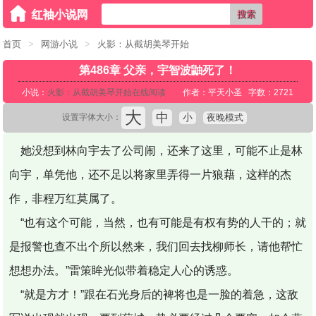
搜索
首页
>
网游小说
>
火影：从截胡美琴开始
第486章 父亲，宇智波鼬死了！
小说：
火影：从截胡美琴开始在线阅读
作者：平天小圣 字数：2721
大
中
小
夜晚模式
设置字体大小：
她没想到林向宇去了公司闹，还来了这里，可能不止是林
向宇，单凭他，还不足以将家里弄得一片狼藉，这样的杰
作，非程万红莫属了。
“也有这个可能，当然，也有可能是有权有势的人干的；就
是报警也查不出个所以然来，我们回去找柳师长，请他帮忙
想想办法。”雷策眸光似带着稳定人心的诱惑。
“就是方才！”跟在石光身后的裨将也是一脸的着急，这敌