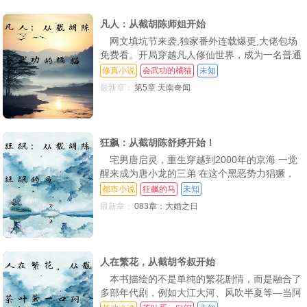
凡人：从截胡陈师姐开始
网文填坑节来袭,独家番外连载爆更,大佬包场
免费看。开局穿越凡人修仙世界，成为一名普通
的散修恰好截胡陈巧情“氪命修仙”这算什么，从
修真小说
会武功的橘猫
未知
此叶青舟表示：韩老魔，你大道独行去吧，后方
最新章：
第5章 天南奇闻
尽管交给我！
狂飙：从截胡陈舒婷开始！
宅男唐启灵，重生穿越到2000年的京海 一觉
醒来成为唐小龙的三弟 在这个黑恶势力猖獗，
上有‘大人物’只手遮天，下有地痞流氓割人性命
都市小说
狂飙的马
未知
如草芥的年代 作为京都大学高材生的唐启灵，
最新章：
083章：大婚之日
以京海为起点，一步步将生意做大做强，辐射全
球 从小灵通，到全国第一家连.锁网吧，酒店连
锁，全球第一家网店诞生于华夏 唐启灵步步为
人在繁花，从截胡爷叔开始
本书描绘的不是单纯的繁花剧情，而是融合了
多部年代剧，例如大江大河、风吹半夏等—当阿
宝没了爷叔的帮助和扶持，他还能成为那个黄河