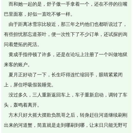
而和她一起的是，舒子傲一手拿着一个，还在不停的往嘴
巴里面塞，好似一直吃不够一样。
由于距离冰雪宗比较近，那三年之约他们也都听说过了，
有些担忧那忘道茶叶，便一次性下了不少订单，还试探的询
问着楚拓的死活。
黄成手指停顿了许多，还是在论坛上注册了一个叫做地狱
来客的账户。
夏月正好动了一下，长生吓得连忙缩回手，眼睛紧紧闭
上，屏住呼吸假装睡觉。
没过多久，三人重新返回车上，车子重新启动，调转了车
头，轰鸣着离开。
方木只好大摇大摆欺负凯哥之后，转身赶往河道继续刷刚
出来的河道蟹，简直就是走到哪刷到哪，让末日只能无野可