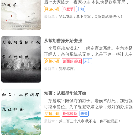
后七大家族之一夜家少主 本以为是欧皇开局，
结果父母接连遭到意外，老爷子走火入魔而亡。
网游小说
ID魔芋
未知
巨大的利益无高端战力守护，夜家岌岌可危，灭
最新章：
第170章；拿下灵鸢，灵鸢是武魂进化！
门就在眼前 好在夜剑雨金手指到账，多子多
福、某神王；你已有取死之道！
从截胡曹操开始变强
李辰穿越东汉末年，绑定盲盒系统。主角本是
正经人，奈何系统忒无良，老是下达一些让人左
（shi）右（fen）为（xi）难（huan）的任务 任
穿越小说
蒙面的狐狸
未知
务目标一，洛神，获得奖励黄金盲盒。任务目标
最新章：
完结感言。
二，貂蝉，获得奖励白金盲盒 任务目标三，蔡
文姬，获得奖励钻石盲盒。本书又名《我和曹贼
惺惺相惜的那些年《青梅煮酒论英雄之妻
知否：从截胡华兰开始
穿越成平阳侯府的独子。老侯爷战死，加冠就
可继承爵位。为了躲避夺嫡之争，最好的办法就
是在整个汴京打响“名气。那就从截胡袁家，求
穿越小说
抢你辣条
未知
娶华兰开始！
最新章：
第二百三十八章 我不走，你不能硬赶！