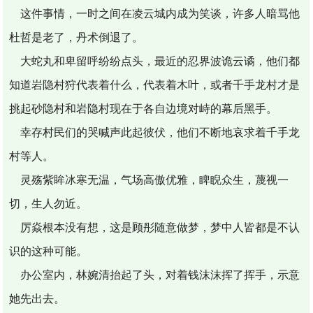
这件事情，一时之间在凌云城内成为笑谈，许多人暗骂他
杜哲是老了，丹术倒退了。
大蛇丸和卑留呼纷纷点头，最近的忍界波诡云谲，他们都
知道岩隐村狩代表着什么，代表着木叶，或者千手龙村才是
挑起砂隐村和岩隐村现在于各自边境对峙的幕后黑手。
幸存村民们的哭喊声此起彼伏，他们不断地哀求着千手龙
村等人。
灵殇紫眸冰寒无温，气场高傲优雅，睥睨众生，蔑视一
切，生人勿近。
厉焱根本没有想，这是顾彤随意做梦，梦中人皆都是不认
识的这种可能。
办公室内，林婉清抬起了头，对着钱沫沫挥了挥手，示意
她先出去。