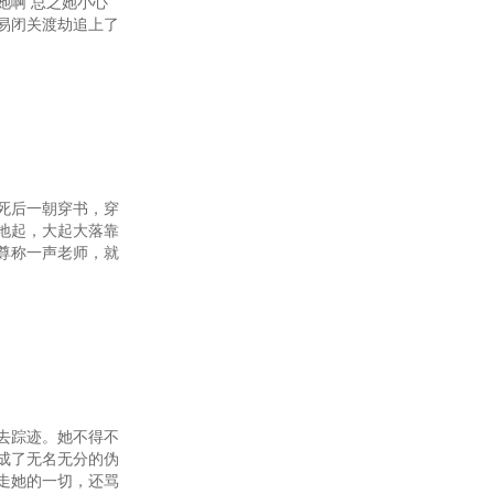
她啊 总之她小心
易闭关渡劫追上了
死后一朝穿书，穿
地起，大起大落靠
尊称一声老师，就
去踪迹。她不得不
成了无名无分的伪
走她的一切，还骂