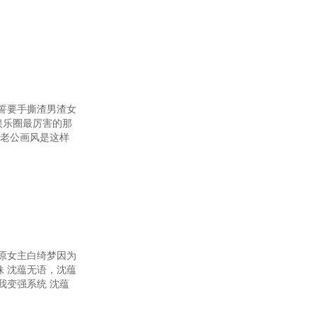
，誓要手撕渣男渣女
娱乐圈最厉害的那
物老公画风是这样
 原女主白绮梦因为
 沈蕴无语，沈蕴
我变强系统 沈蕴