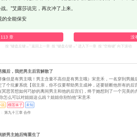
战。”艾露莎说完，再次冲了上来。
花的全能保安
 113 章
没
按 “键盘左键←” 返回上一章 按 “键盘右键→” 进入下一章 按 “空格键” 向下滚动
男频后，我把男主后宫解散了
群像但是有男主哦！男主含量不高但是有男主哦）宋意禾，一名穿到男频
定了个坑爹系统【宿主亲，你不仅要帮助男主成神，还要斩断他所有的后
在冥思苦想如何巧妙的离间男主和他的后宫们，终于她想到了一个完美的
“你怎么可以对姐姐这么凶？姐姐你别怕他”宋意禾
小说
榴莲袜子
未知
：
第九十三章 合作
病娇男主她后悔重生了