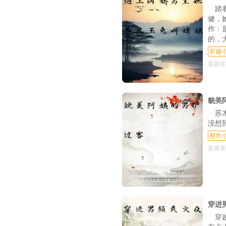
踏
健，
作：
的，
穿越
最新章
貌美
苏
没想
都市
最新章
穿进
穿