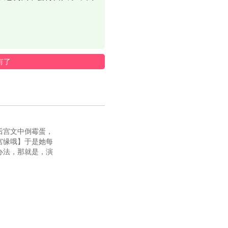
有了
后宫文中倒霉蛋，
宫缘哦】于是她每
办法，那就是，演