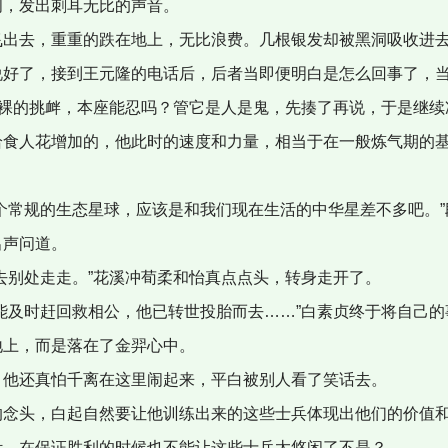
间，发出刺耳无比的声音。
出去，重重的跌在地上，无比浪费。几根银发却被黑洞吸收进
好了，接到王元隆的电话后，后者当即便明白是怎么回事了，
裸裸的挑衅，本座能忍吗？管它是人是鬼，先揍了再说，于是继续
食人花增加的，他此时的速度和力量，相当于在一般炼气期的基
个常规的生态星球，应该是和我们现在生活的中华星差不多吧。”
出声问道。
去别处走走。”花溪冲荀柔和怡真点点头，转身走开了。
能及时赶回救相公，他已转世投胎而去……”白素贞终于将自己的
地上，而是落在了金羿心中。
他还真怕千离在这里闹起来，平白被别人看了笑话去。
念头，白起自然要让他训练出来的这些士兵体现出他们的价值和
针，在保证胜利的时候也不能让这些士兵太悠闲了不是？