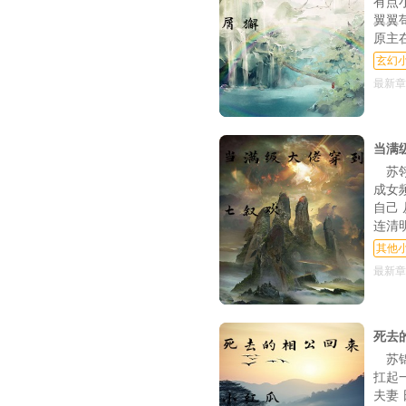
有点
翼翼
原主
玄幻
最新章
当满
苏
成女
自己
连清
其他
最新章
死去
苏
扛起
夫妻