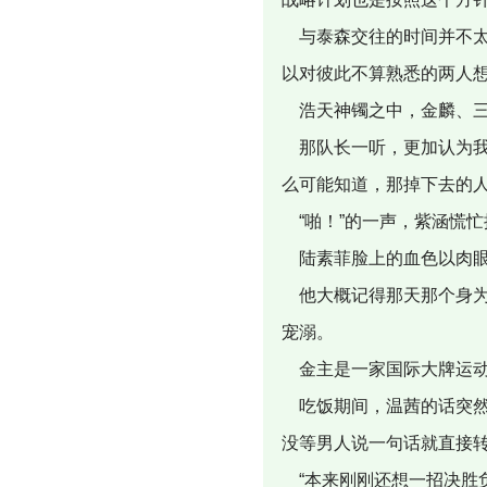
与泰森交往的时间并不太
以对彼此不算熟悉的两人
浩天神镯之中，金麟、三
那队长一听，更加认为我
么可能知道，那掉下去的
“啪！”的一声，紫涵慌
陆素菲脸上的血色以肉眼
他大概记得那天那个身为
宠溺。
金主是一家国际大牌运动
吃饭期间，温茜的话突然
没等男人说一句话就直接
“本来刚刚还想一招决胜