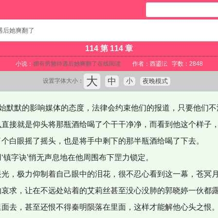
遇后她爽翻了
114 第 114 章
小说：
拥有男频待遇后她爽翻了在线阅读
作者：西鎏沄 字数：2848
大
中
小
夜晚模式
设置字体大小：
开始默默的影响媒体的态度，法律会约束他们的报道，只要他们不
直接就是仰头将那瓶酒给喝了个干干净净，而看到他这个样子，
了个白眼摇了摇头，也是将手中剩下的那半瓶酒给喝了下去。
‘镇字诀’悄无声息地在他周围布下罡力锁定。
光，极力仰制着自己眼中的泪花，很不忍心看到这一幕，苍冥月
的哀求，让在不远处站着的艾莉丝甚至没心没肺的郭晓婷一伙都
面去，甚至还恨不得秦明陨落在里面，这样才能解他心头之恨