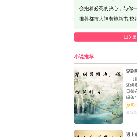
会抱着必死的决心，与你一
推荐都市大神老施新书:校
113 第
小说推荐
穿到
（
还绑
日都
绿茶
修真
最新章
遇上