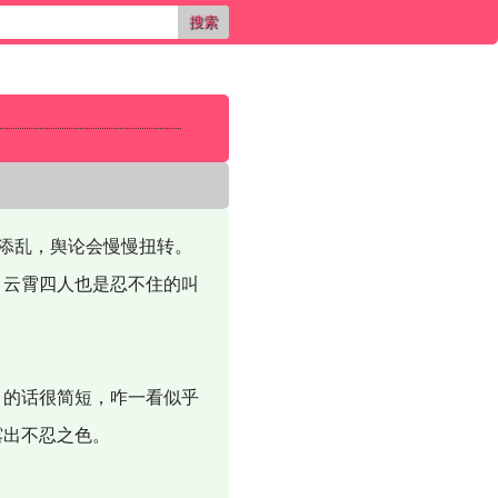
搜索
添乱，舆论会慢慢扭转。
云霄四人也是忍不住的叫
的话很简短，咋一看似乎
露出不忍之色。
。