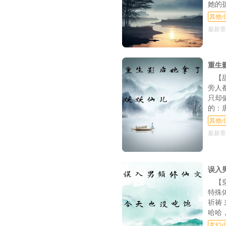
她的
其他
最新章
重生
【
旁人
只却
的：
其他
最新章
误入
【
特殊
祈祷
哈哈
玄幻