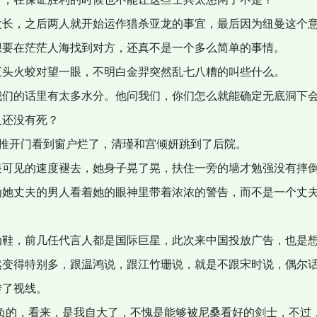
长，之后两人就开始运作猎杀亚龙的事宜，最后因为纽曼这个意
想要在茫茫人海找到对方，还真不是一个多么简单的事情。
头火蛟对望一眼，不明白金羿突然乱七八糟的叫些什么。
们的话里有太多水分。他问我们，你们怎么就能确定无底洞下会
人还没有死？
忙推开门看到窗户烂了，清瑾和宫倾妍跳到了后院。
可见的速度褪去，她身子晃了晃，扶住一旁的墙才勉强没有摔
她丈夫的男人看着她的眼神里带着浓浓的警告，而不是一个丈夫
鞋，前几任代言人都是国际巨星，此次来中国投放广告，也是想
变得特别多，跟温鸿说，跟江竹珊说，就是不跟宋时说，偶尔话
转了视线。
负的，看来，是我自大了，不愧是能够被尼桑看好的剑士，不过