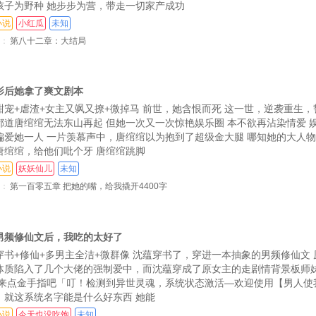
孩子为野种 她步步为营，带走一切家产成功
小说
小红瓜
未知
：
第八十二章：大结局
影后她拿了爽文剧本
甜宠+虐渣+女主又飒又撩+微掉马 前世，她含恨而死 这一世，逆袭重生
都道唐绾绾无法东山再起 但她一次又一次惊艳娱乐圈 本不欲再沾染情爱 
偏爱她一人 一片羡慕声中，唐绾绾以为抱到了超级金大腿 哪知她的大人
唐绾绾，给他们吡个牙 唐绾绾跳脚
小说
妖妖仙儿
未知
：
第一百零五章 把她的嘴，给我撬开4400字
男频修仙文后，我吃的太好了
穿书+修仙+多男主全洁+微群像 沈蕴穿书了，穿进一本抽象的男频修仙文
体质陷入了几个大佬的强制爱中，而沈蕴穿成了原女主的走剧情背景板师妹
 来点金手指吧「叮！检测到异世灵魂，系统状态激活—欢迎使用【男人使
，就这系统名字能是什么好东西 她能
小说
今天也没吃饱
未知