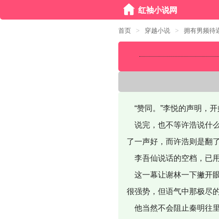
首页
>
穿越小说
>
拥有男频待
“赞同。”李悦的声明，
说完，也不等许浩说什么
了一声好，而许浩则是翻
李吾仙说话的空档，已用
这一幕让谢林一下撇开眼
很强势，但语气中那极尽
他当然不会阻止秦明往里