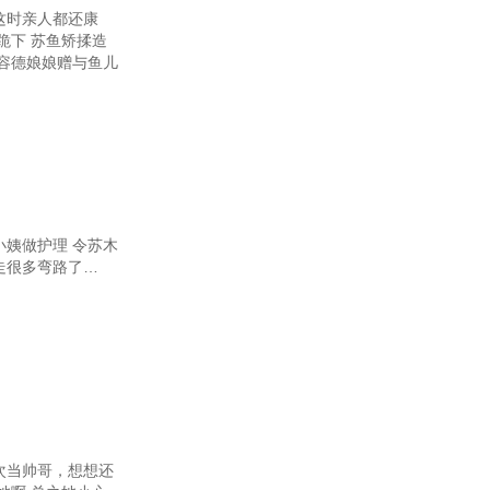
这时亲人都还康
跪下 苏鱼矫揉造
容德娘娘赠与鱼儿
姨做护理 令苏木
走很多弯路了…
次当帅哥，想想还