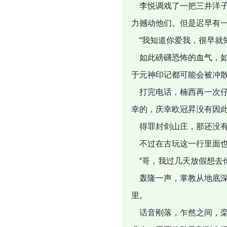
李悦调戏了一把三井洋子
力撼动他们。但是迟早有
“我知道你爱我，很早就
如此磅礴恐怖的血气，如
于元神印记都可能会被冲
打完电话，楠西再一次仔
幸的，庆幸欧冠昇没有因
得罪封剑山庄，那还没有
不过在古玩这一行里面也
“哥，我过几天放假想去
轰隆一声，掌教从地底深
里。
话音刚落，乍然之间，栾