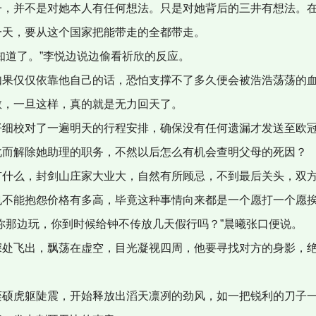
，并不是对她本人有任何想法。只是对她背后的三井有想法。在
一天，要从这个国家把能带走的全都带走。
知道了。”李悦边说边偷看祈欣的反应。
果仅仅依靠他自己的话，恐怕支撑不了多久便会被浩浩荡荡的血
散，一旦这样，真的就是无力回天了。
细校对了一遍明天的行程安排，确保没有任何遗漏才发送至欧冠
此而解除她助理的职务，不然以后怎么有机会查明父母的死因？
什么，封剑山庄家大业大，自然有所顾忌，不到最后关头，双
不能抱怨价格有多高，毕竟这种事情向来都是一个愿打一个愿
你那边玩，你到时候给钟不传放几天假行吗？”晨曦张口便说。
处飞出，飘荡在虚空，目光凝视四周，他要寻找对方的身影，绝
硕虎躯陡震，开始释放出滔天凛冽的劲风，如一把锐利的刀子一