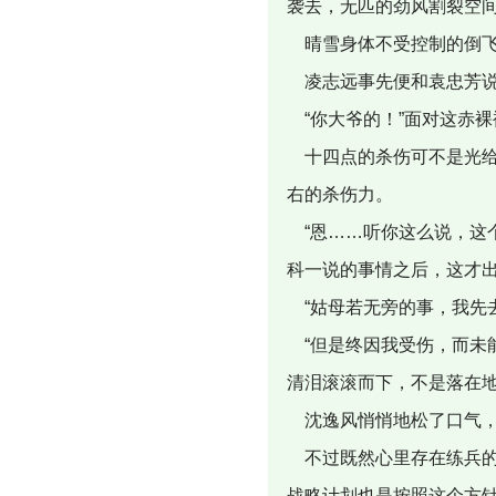
袭去，无匹的劲风割裂空
晴雪身体不受控制的倒飞
凌志远事先便和袁忠芳说
“你大爷的！”面对这赤
十四点的杀伤可不是光给
右的杀伤力。
“恩……听你这么说，这
科一说的事情之后，这才
“姑母若无旁的事，我先
“但是终因我受伤，而未
清泪滚滚而下，不是落在
沈逸风悄悄地松了口气，
不过既然心里存在练兵的
战略计划也是按照这个方