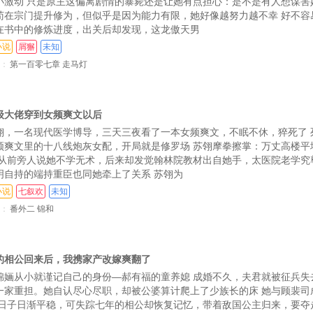
小激动 只是原主这偏离剧情的暴毙还是让她有点担心：是不是有人想谋害
苟在宗门提升修为，但似乎是因为能力有限，她好像越努力越不幸 好不容
在书中的修炼进度，出关后却发现，这龙傲天男
小说
屑獬
未知
：
第一百零七章 走马灯
级大佬穿到女频爽文以后
翎，一名现代医学博导，三天三夜看了一本女频爽文，不眠不休，猝死了 
频爽文里的十八线炮灰女配，开局就是修罗场 苏翎摩拳擦掌：万丈高楼平
 从前旁人说她不学无术，后来却发觉翰林院教材出自她手，太医院老学究
明自持的端持重臣也同她牵上了关系 苏翎为
小说
七叙欢
未知
：
番外二 锦和
的相公回来后，我携家产改嫁爽翻了
锦婳从小就谨记自己的身份—郝有福的童养媳 成婚不久，夫君就被征兵失
一家重担。她自认尽心尽职，却被公婆算计爬上了少族长的床 她与顾裴司
 日子日渐平稳，可失踪七年的相公却恢复记忆，带着敌国公主归来，要夺