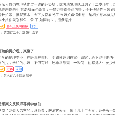
着亲人血焰在地狱走过一遭的苏染染，惊愕地发现她回到了十二岁那年，
她也悲剧未生 苏老爷面色铁青：千错万错都是你的错，还不快给你玉姨娘
是长姐亲手推我落水，天下人都看见了 玉姨娘虚情假意：这柄如意本就是
大小姐你就别和鱼儿争.了 如同前世，渣爹恶妹
小说
养只玉兔叫嫦娥
未知
：
第四百二十九章 婚礼后记
阿姨的男护理，爽翻了
木学的护理专业，在医院被排斥，学姐推荐到自家小姨家，给不能行走的小
到的是，学姐的小姨，不但有钱，还非常漂亮…一瞬间，他感觉人生要少
小说
过客
未知
：
第六百八十四章 端午
男频爽文反派师尊科学修仙
越成了龙傲天男主的反派师尊，解清玄表示：做了几十年美女，还是头一