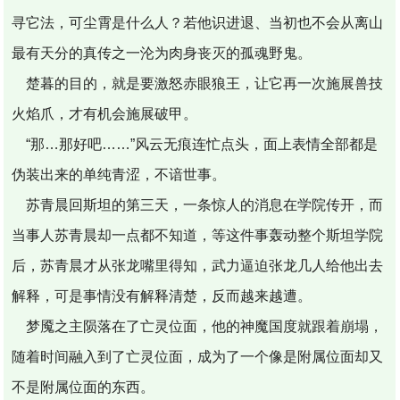
寻它法，可尘霄是什么人？若他识进退、当初也不会从离山
最有天分的真传之一沦为肉身丧灭的孤魂野鬼。
楚暮的目的，就是要激怒赤眼狼王，让它再一次施展兽技
火焰爪，才有机会施展破甲。
“那…那好吧……”风云无痕连忙点头，面上表情全部都是
伪装出来的单纯青涩，不谙世事。
苏青晨回斯坦的第三天，一条惊人的消息在学院传开，而
当事人苏青晨却一点都不知道，等这件事轰动整个斯坦学院
后，苏青晨才从张龙嘴里得知，武力逼迫张龙几人给他出去
解释，可是事情没有解释清楚，反而越来越遭。
梦魇之主陨落在了亡灵位面，他的神魔国度就跟着崩塌，
随着时间融入到了亡灵位面，成为了一个像是附属位面却又
不是附属位面的东西。