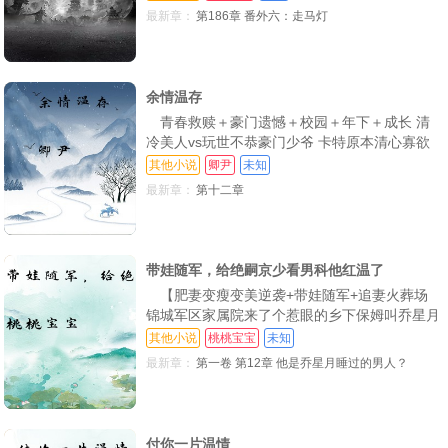
第二次见面，她被人骚扰，他帮了忙第三次是在
最新章：
第186章 番外六：走马灯
学校，她陪同当翻译第四次她被送上他床周京聿
看着她，眸色暗沉道“我帮人事不过三，三次过
后怎么还，就由不得你说了算皆知位高权重的周
京聿身
余情温存
青春救赎＋豪门遗憾＋校园＋年下＋成长 清
冷美人vs玩世不恭豪门少爷 卡特原本清心寡欲
人送外号清冷美人直到他的出现 一场舞会上卡
其他小说
卿尹
未知
特陷入他的陷阱 不知不觉越陷越深，直至拔不
最新章：
第十二章
出来 喂！你不是清冷美人嘛怎么现在为了一点
事就哭了 真麻烦！来，我拉你一把 卡特以为的
感情在对方看来不过就是年少冲动 他对他毫无
感觉
带娃随军，给绝嗣京少看男科他红温了
【肥妻变瘦变美逆袭+带娃随军+追妻火葬场
锦城军区家属院来了个惹眼的乡下保姆叫乔星月
她身姿窈窕，眉眼清艳，会做饭，会针灸，会手
其他小说
桃桃宝宝
未知
术，还会翻译高难度的国外资料 还带着对粉雕
最新章：
第一卷 第12章 他是乔星月睡过的男人？
玉琢的双胞胎女娃来随军 谢中铭和乔星月第一
次见面时，他正伤了命根子疼的冷汗直冒 乔星
月干脆利落，脱了他裤子，手起刀落，救他于危
难之
付你一片温情