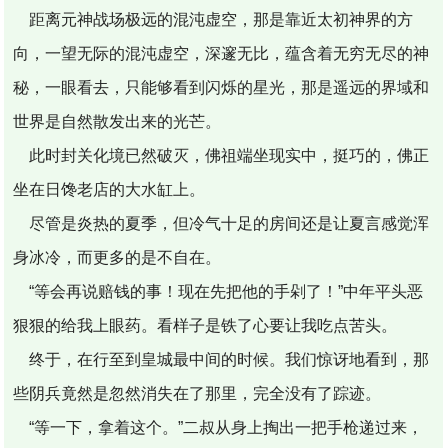
距离元神战场极远的混沌虚空，那是靠近太初神界的方
向，一望无际的混沌虚空，深邃无比，蕴含着无穷无尽的神
秘，一眼看去，只能够看到闪烁的星光，那是遥远的界域和
世界是自然散发出来的光芒。
此时封关化境已然破灭，佛祖端坐现实中，挺巧的，佛正
坐在日馋老店的大水缸上。
尽管是炎热的夏季，但冷气十足的房间还是让夏言感觉浑
身冰冷，而更多的是不自在。
“等会再说赔钱的事！现在先把他的手剁了！”中年平头恶
狠狠的给我上眼药。看样子是铁了心要让我吃点苦头。
终于，在行至到皇城最中间的时候。我们惊讶地看到，那
些阴兵竟然是忽然消失在了那里，完全没有了踪迹。
“等一下，拿着这个。”二叔从身上掏出一把手枪递过来，