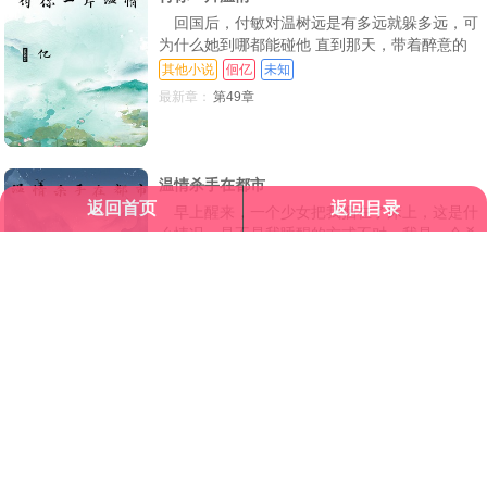
回国后，付敏对温树远是有多远就躲多远，可
为什么她到哪都能碰他 直到那天，带着醉意的
温树远将她堵在门口，低眸看着她，声音低哑又
其他小说
佪亿
未知
带着一丝隐忍“付敏，你终于舍得回来了”然后男
最新章：
第49章
人突然一把抱住她，在她的耳边说了一句“求
你，别走了”带着恳求的语气。付敏“什么情况？
温情杀手在都市
返回首页
返回目录
早上醒来，一个少女把我捆在了床上，这是什
么情况，是不是我睡醒的方式不对…我是一个杀
手，一个孤独的狼。看完书以后记得点追书哦！
都市小说
梦里流年
未知
记得点追书！点追书！追书！书
最新章：
第十二章 来自少女的强推
请所有作者发布作品时务必遵守国家互联网信息管理办法规定，我们拒绝任何色
情小说，一经发现，即作删除！
本站所收录的作品、社区话题、用户评论、用户上传内容或图片等均属用户个人
行为。如前述内容侵害您的权益，欢迎举报投诉，一经核实，立即删除，本站不
承担任何责任