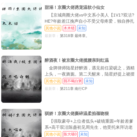
路！
甜溺！京圈大佬诱宠温软小仙女
【京城商圈大佬vs中文系小美人【1V1?双洁?
HE?年龄差江挽声自小不受父母疼爱，独自挣扎
长大一次暗算，阴差阳错和京圈神秘大佬秦家三
其他小说
木木错
未知
爷扯上关系传言秦三爷生性凉薄，不近人情虽是
最新章：
第318章 最终章。
闺蜜的小叔叔，但她每次遇见都害怕得很一次外
出活动，学长精心准备现场告白，仪式感拉满江
挽声愣在当场还没等回应，告白现场直接停电一
醉酒夜！被京圈大佬揽腰亲到红温
金牌律师陆星妤醉酒，遇见前任梁砚之，酒精
上头，一夜旖旎。第二天醒来，陆星妤提上裙摆
转身就跟梁砚之的堂弟相亲，两人聊得甚欢 梁
其他小说
我不喝白粥
未知
砚之将她堵在洗手间，质问她“陆星妤，你有没
最新章：
第211章 南行CP
有心*五年前，陆星妤是京门贵女，和梁砚之相
恋，门当户对 可陆家一朝变故，陆星妤自知不
配，提出分手。梁砚之只以为她变心，愤然出国
五年之
驯娇！京圈大佬撕碎温柔掐颈吻狠
【强取豪夺+上位者低头+破镜重圆+年龄差爹
系+高干双洁陈盏初见周先生，他受托来拜访老
人，她给他开门外婆叮嘱她，以后遇到他绕道走
其他小说
陈大喵0
未知