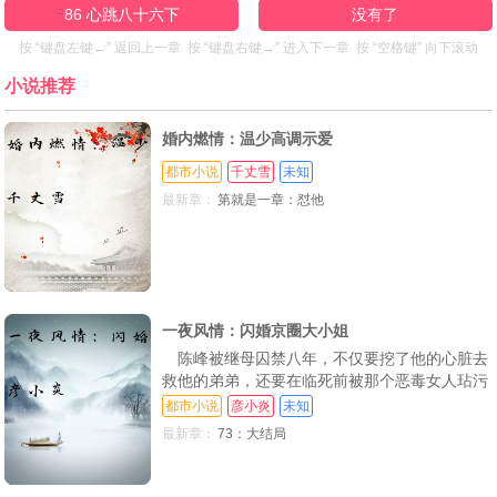
86 心跳八十六下
没有了
按 “键盘左键←” 返回上一章 按 “键盘右键→” 进入下一章 按 “空格键” 向下滚动
小说推荐
婚内燃情：温少高调示爱
都市小说
千丈雪
未知
最新章：
第就是一章：怼他
一夜风情：闪婚京圈大小姐
陈峰被继母囚禁八年，不仅要挖了他的心脏去
救他的弟弟，还要在临死前被那个恶毒女人玷污
清白，夺他的身子，实在可恶至极 危难之际，
都市小说
彦小炎
未知
陈峰意外觉醒“先天圣心体，激发逆天修为！同
最新章：
73：大结局
时，他还遇到了一位外冷内热霸气无比的京圈大
小姐，以及超级妩媚妖娆的小舅妈的帮助…从此
以后，陈峰便开启了修炼和美人环绕的逆天之