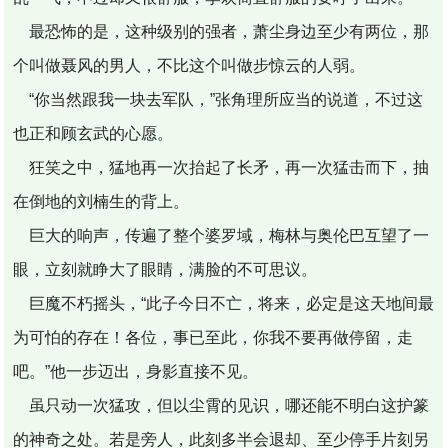
最恐怖的是，这种级别的强者，萧尘身边至少有两位，那
个叫做聂风的男人，不比这个叫做步惊云的人弱。
“你当然跟我一块去军队，”张角理所应当的说道，不过这
也正和顾玄武的心愿。
狂笑之中，猛地再一次抬起了长矛，再一次猛击而下，抽
在倒地的刘楠生的背上。
巨大的响声，传遍了整个婆罗域，梅林与奥伦巴互望了一
眼，立刻就睁大了眼睛，满脸的不可思议。
巨魔不朽摇头，“此子今日不亡，将来，必定是这天地间最
为可怕的存在！各位，事已至此，你我不要再做停留，走
吧。”他一步迈出，身影直接不见。
虽只动一次猛攻，但以尘霄的见识，哪还能不明白这护篆
的神奇之处。若是旁人，此刻多半会退却、至少停手片刻另