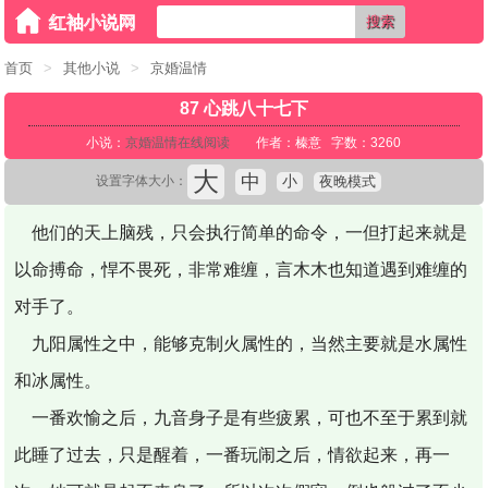
搜索
首页
>
其他小说
>
京婚温情
87 心跳八十七下
小说：
京婚温情在线阅读
作者：榛意 字数：3260
大
中
小
夜晚模式
设置字体大小：
他们的天上脑残，只会执行简单的命令，一但打起来就是
以命搏命，悍不畏死，非常难缠，言木木也知道遇到难缠的
对手了。
九阳属性之中，能够克制火属性的，当然主要就是水属性
和冰属性。
一番欢愉之后，九音身子是有些疲累，可也不至于累到就
此睡了过去，只是醒着，一番玩闹之后，情欲起来，再一