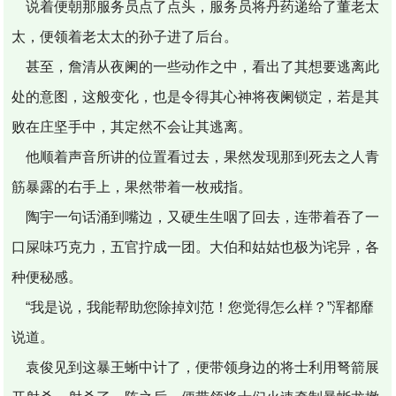
说着便朝那服务员点了点头，服务员将丹药递给了董老太
太，便领着老太太的孙子进了后台。
甚至，詹清从夜阑的一些动作之中，看出了其想要逃离此
处的意图，这般变化，也是令得其心神将夜阑锁定，若是其
败在庄坚手中，其定然不会让其逃离。
他顺着声音所讲的位置看过去，果然发现那到死去之人青
筋暴露的右手上，果然带着一枚戒指。
陶宇一句话涌到嘴边，又硬生生咽了回去，连带着吞了一
口屎味巧克力，五官拧成一团。大伯和姑姑也极为诧异，各
种便秘感。
“我是说，我能帮助您除掉刘范！您觉得怎么样？”浑都靡
说道。
袁俊见到这暴王蜥中计了，便带领身边的将士利用弩箭展