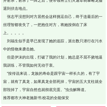
开射杀，射杀了一阵之后，便带领将士们火速牵制暴蜥龙撤
退到伏击地点。
张志平没想到对方居然会这样挑逗自己，终于连最后的一
丝理智都丧失了，一把抱住对方，将她按倒在了床
上。。。。。
刘福生似乎是早已发现了她的追踪，派出数只潜行在污水
中的怪物来袭击她。
但是伊沫的出现，打破了我的计划，她总是不屈不挠地逼
我训练，不管我如何无动于衷。
“按传说来说，龙族的寿命是跟宇宙一样长久的，有了宇
宙，就有了真龙，如果真龙全部死掉，宇宙的五大支柱就全
部毁掉了，宇宙自然也就彻底完蛋。”虫虫解释道。
推荐都市大神老施新书:校花的全能保安