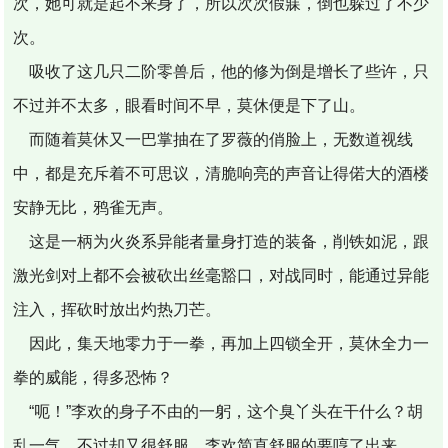
次，她可就是起不来身了，所以次次假寐，倒也躲过了不少
次。
吸收了这几只二阶零兽后，他的修为倒是增长了些许，只
不过并不太多，眼看时间不早，莫休便是下了山。
而随着莫休又一巴掌抽在了罗薇的俏脸上，无数道视线
中，都是充斥着不可思议，清脆响亮的声音让得偌大的酒楼
安静无比，鸦雀无声。
这是一柄为火炎系异能者量身打造的装备，削铁如泥，跟
激光剑对上都不会被砍出丝毫豁口，对战同时，能通过异能
注入，挥砍时放出灼热刀芒。
因此，集天地零力于一拳，再加上四锁全开，莫休全力一
拳的威能，得多恐怖？
“呃！”李欢的身子不由的一躬，这个臭丫头在干什么？胡
乱一气，不过却又很舒服，李欢简直舒服的要哼了出来。