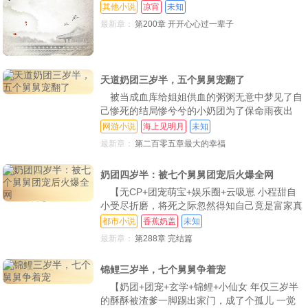
第一卷 第49章 49
第一卷 第50章 50
第一卷 第51章 51
幸因前世善缘被老神仙搭救，得赠青龙小神兽与
其他小说
凉宵
未知
锦鲤福运，入住人丁兴旺的外祖家 没人要的小
最新章：
第200章 开开心心过一辈子
第一卷 第52章 53
第一卷 第53章 53.
第一卷 第54章 54
颜颜摇身一变成了人人疼的小福宝 口才了得的
舒老太：敢坑我外孙女，几个娘啊 七个舅舅：
第一卷 第55章 55
第一卷 第56章 56
第一卷 第57章 57
敢欺负我外甥女，我看你脑瓜子想开花 小青龙
第一卷 第58章 58
第一卷 第59章 59
第一卷 第60章 60
天道奶团三岁半，五个舅舅宠翻了
被当成血库给姐姐供血的粥粥无意中梦见了自
第一卷 第61章 61
第一卷 第62章 62
第一卷 第63章 63
己惨死的结局惨兮兮的小奶团为了保命雨夜出
走，却不想撞上了小舅舅得知小粥粥的处境，五
第一卷 第64章 64
第一卷 第65章 65
第一卷 第66章 66
网游小说
海上见明月
未知
个舅舅顿时怒了 霸总舅舅宴御尘:呵，顾氏是不
最新章：
第二百零五章最大的幸福
第一卷 第67章 67
第一卷 第68章 68
第一卷 第69章 69
是活腻了？影帝舅舅宴御容:顾氏？垃圾袋都没
你们能装大亨舅舅宴御景:麻烦选个好点的死
奶团四岁半：被七个舅舅团宠后火爆全网
第一卷 第70章 70
第一卷 第71章 71
第一卷 第72章 72
法，别碍粥粥的眼 神医舅舅宴御言:给你们脑子
【无CP+团宠萌宝+娱乐圈+云吸崽 小程甜自
扎几针，
第一卷 第73章 73
第一卷 第74章 74
第一卷 第75章 75
小受尽折磨，将死之际忽然得知自己竟是富家真
千金 她有了爱她的妈妈和七个舅舅 大舅舅办事
都市小说
香蕉奶盖
未知
第一卷 第76章 76
第一卷 第77章 77
第一卷 第78章 78
果敢，身家千亿“谁敢欺负我家甜甜，我有一万
最新章：
第288章 完结篇
种方法让他在上京待不下去 二舅舅温柔含笑，
第一卷 第79章 79
第一卷 第80章 80
第一卷 第81章 81
腹黑至极“听说人血是甜的，心是红的，不如挖
锦鲤三岁半，七个舅舅争着宠
出来看看欺负我家甜甜的人，心是红的还是黑的
第一卷 第82章 82
第一卷 第83章 83
第一卷 第84章 84
【奶团+团宠+玄学+锦鲤+小仙女 年仅三岁半
第一卷 第85章 85
第一卷 第86章 86
第一卷 第87章 87
的酥酥被渣爹一脚踢出家门，成了个孤儿 一觉