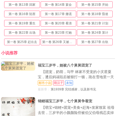
第一卷 第13章 回家
第一卷 第14章 宴会
第一卷 第15章 开始
第一卷 第16章 陷害
第一卷 第17章 撒谎
第一卷 第18章 昏迷
第一卷 第19章 重生
第一卷 第20章 看清
第一卷 第21章 计划
第一卷 第22章 出场
第一卷 第23章 打她
第一卷 第24章 算计
第一卷 第25章 赶出去
第一卷 第26章 又被打了
第一卷 第27章 出轨
第一卷 第28章 给韵宝定罪
第一卷 第29章 定罪
第一卷 第30章 教训
小说推荐
第一卷 第31章 坏女人
第一卷 第32章 出事
第一卷 第33章 33
福宝三岁半，她被八个舅舅团宠了
第一卷 第34章 34
第一卷 第35章 35
第一卷 第36章 36
【团宠，奶萌，马甲 林家不受宠的小灾星粟
宝，遭后妈诬陷后被狠打一顿，跪在雪地里一天
第一卷 第37章 37
第一卷 第38章 38
第一卷 第39章 39
一夜奄奄一息 将死之际粟宝听到了别人听不到
都市小说
萌汉子
未知
的声音，指引她打通小舅舅电话，八个大佬舅舅
第一卷 第40章 40
第一卷 第41章 41
第一卷 第42章 42
最新章：
第1939章 完结感谢，以及新书见
强势赶到 重获新生的小粟宝只想有口饭吃、平
平安安长大，却不想被八个大佬舅舅宠上天，外
第一卷 第43章 43
第一卷 第44章 44
第一卷 第45章 45
锦鲤福宝三岁半，七个舅舅争着宠
公更是要把家产过继给粟宝 后妈整容前来装白
【萌宝+锦鲤+团宠+美食+赶海+发家致富 祖母
第一卷 第46章 46
第一卷 第47章 47
第一卷 第48章 48
莲？揭穿
去世，三岁半的小颜颜险些被伯父伯母残忍卖掉