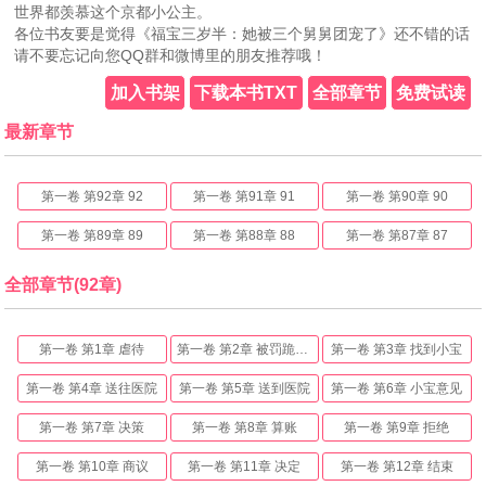
世界都羡慕这个京都小公主。
各位书友要是觉得《福宝三岁半：她被三个舅舅团宠了》还不错的话
请不要忘记向您QQ群和微博里的朋友推荐哦！
加入书架
下载本书TXT
全部章节
免费试读
最新章节
第一卷 第92章 92
第一卷 第91章 91
第一卷 第90章 90
第一卷 第89章 89
第一卷 第88章 88
第一卷 第87章 87
全部章节(92章)
第一卷 第1章 虐待
第一卷 第2章 被罚跪雪地
第一卷 第3章 找到小宝
第一卷 第4章 送往医院
第一卷 第5章 送到医院
第一卷 第6章 小宝意见
第一卷 第7章 决策
第一卷 第8章 算账
第一卷 第9章 拒绝
第一卷 第10章 商议
第一卷 第11章 决定
第一卷 第12章 结束