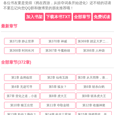
各位书友要是觉得《鸦在西游，从掠夺词条开始进化》还不错的话请
不要忘记向您QQ群和微博里的朋友推荐哦！
加入书架
下载本书TXT
全部章节
免费试读
最新章节
第371章 静止世界
第370章 神威
第369章 踏足大罗二郎神
第368章 时间长河
第367章 牛魔称雄
第366章 人种袋
全部章节(372章)
第1章 血鸦临世
第2章 仙有五路
第3章 从天而降，漆黑之翼
第4章 无迹可寻
第5章 狐女？
第6章 斩杀白鹤
第7章 变化之道，小道
第8章 虎大王
第9章 斩杀虎大王
第10章 猴王出世
第11章 夺取金睛
第12章 收服神獒
第13章 欺你？辱你？
第14章 斜月三星洞
第15章 拜师菩提，开天眼！