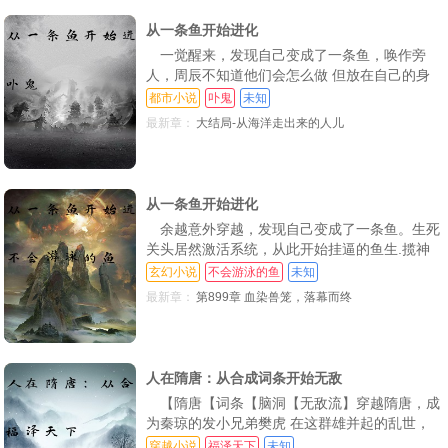
圆环主动认主，开局掠夺黑暗大皇帝词条！踏上
第87章 佛陨
第88章 一路追杀
第89章 入劫
镇压宇
从一条鱼开始进化
第90章 鸿运当头
第91章 成他一人
第92章 通天蹄
一觉醒来，发现自己变成了一条鱼，唤作旁
第93章 罗汉来袭
第94章 北海之变
第95章 黑日法相
人，周辰不知道他们会怎么做 但放在自己的身
上，那就只有一句话：不自由，毋宁死。一个
都市小说
卟鬼
未知
第96章 怒从心起
第97章 惊世大战，神秘强者！
第98章 佛亦有怒，再起机缘！
字，想方设法，赶紧逃出去，殊不知它的逃跑计
最新章：
大结局-从海洋走出来的人儿
划，差点导致自己成了别人餐桌上的菜.
第99章 三大妖王，雷霆化液！
第100章 四转初成，大战牛魔！
第101章 惊世一击，初见万圣！
第102章 存在淡化，初见菩萨！
第103章 强夺宝物，初闻建木！
第104章 麒麟机缘，再回积雷！
从一条鱼开始进化
第105章 三花聚顶，五气朝元！
第106章 强夺至宝，独闯天庭！
第107章 再见猴王，盗取蟠桃！
余越意外穿越，发现自己变成了一条鱼。生死
关头居然激活系统，从此开始挂逼的鱼生.揽神
第108章 再见哪吒，偶获至宝！
第109章 补天神丹，三人混战！
第110章 大圣之姿，蟠桃盛宴！
女，踏四界，灭异族，掌轮回 且看余越如何翻
玄幻小说
不会游泳的鱼
未知
越龙门，成就巅峰。
第111章 大闹天宫，永世囚笼！
第112章 威压群妖，鲲鹏落子！
第113章 群雄汇聚，再起波澜！
最新章：
第899章 血染兽笼，落幕而终
第114章 哪吒震动，嗑药神猴！
第115章 惊天大战，十大统领！
第116章 天兵降临，神魔大战
第117章 法天象地，哪吒神威
第118章 大罗不存，三界震动
第119章 彩色词条，万兵通神
人在隋唐：从合成词条开始无敌
第120章 初见二郎，如影随形！
第121章 斗法称雄，第七十三变！
第122章 妖王斗法，全面战争！
【隋唐【词条【脑洞【无敌流】穿越隋唐，成
为秦琼的发小兄弟樊虎 在这群雄并起的乱世，
第123章 初见圣母，万兵齐鸣！
第124章 玲珑塔碎，妖魔乱舞！
第125章 天妖国立，重铸荣光
樊虎激活词条系统，不断获取词条强化自身。一
穿越小说
福泽天下
未知