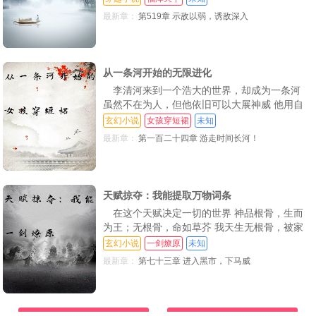
日内比武十次，获得词条[武痴 每日劈刀一千
第126章 真假猴王，王者风范
第127章 古镜之灵，镇压妖魔
第128章 天庭谈和？如意算盘？
最新章：
第519章 示敌以弱，诱敌深入
次，获得词条[刀法精通。单人击杀九牛二虎，
获得词条[九牛二虎之力 在无数词条的叠加下，
第129章 封神故人，谈判所图
第130章 独闯天庭，大圣之姿
第131章 金色箭雨，猴子改变
樊虎无敌于世！
第132章 极尽升华，似他三分！
第133章 再见彩色，天地神速！
第134章 柔弱大嫂，初战元灵
从一条河开始的无限进化
李清河来到一个浩大的世界，却成为一条河
第135章 短暂缠绵，第一神速
第136章 千年寿辰，传说金仙！
第137章 劈天神掌，步步谋划
虽然不在为人，但他依旧可以大展神威 他用自
第138章 神通法宝，李靖之恨
第139章 八大亲卫，百位妖王！
第140章 西海龙女，海底迷城！
己的河水孕育了一颗世界树，根茎蔓延无数世界
玄幻小说
女孩穿短裙
未知
位面 河岸边，孕育着恶之花微微绽放，可使万
最新章：
第一百二十四章 游走时间长河！
第141章 海底之城，八方财富！
第142章 登天
第143章 魔童哪吒
物凋零，仙人陨落 河水中，一叶扁舟接送来往
宾客，余下神魔皆不可渡 但凡我流淌的地方，
第144章 降妖，伏魔！
第145章 刀剑不加身，诸仙震动
第146章 初见老君
有仙道昌盛的国度，有妖兽蓬勃的世界，也有曾
经神话时
第147章 他是谁？亘古的皇！
第148章 恐怖传承！惊世神通！
第149章 天鸦已死，金乌当立！
天赋掠夺：我能提取万物词条
在这个天赋决定一切的世界 神品根骨，生而
第150章 少帝，兔妖！
第151章 滔天神威！水龙火鸟！
第152章 上古妖族，开明背叛
为王；无根骨，命如草芥 我天生无根骨，被家
族抛弃，沦为宗门最卑贱的收尸人 然而，当我
玄幻小说
一剑燎原
未知
第153章 猴子疯魔，大闹天宫
第154章 盖世妖魔，横推天庭！
第155章 激战如来，打碎天庭！
的指尖触碰到天才的尸体时，我发现我能提取他
最新章：
第七十三章 进入黑市，下马威
们引以为傲的天赋词条【剑道奇才【炼丹圣手
第156章 佛陨！三界震动！
第157章 八方妖族，仙妖之战！
第158章 凶威惊世，诸仙之陨！
【神行无踪…皆为我所用 掠夺天赋，需要承受
第159章 摘星神威，众生难渡！
第160章 九幽地府，气吞山河
第161章 全面战争，杀出重围！
其主人生前最深刻的执念与痛苦，但那又如何
天赋品质提