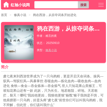
搜索
首页
>
修真小说
>
鸦在西游，从掠夺词条开始进化
鸦在西游，从掠夺词条开始进化
作者：难言的夜
状态： 20250910
类型：
修真小说
简介
虞七夜来到西游世界成为了一只乌鸦精，更是开启天命词条。操风—
驭风—驾驭狂风—风暴掌控.吞噬血肉—炼化血肉—吸收血肉—血肉
进化.食铁—食金—吞金炼体—吞金炼气.世人只知花果山美猴王，可
谁知花果山还有一妖 此妖，只为长生。地若敢阻，碎地。天若敢
拦，裂天！哪吒“我凶他更凶，我狠他更狠”杨戬“猴子我倒是不惧，可
他肩膀那一只乌鸦，好是头疼”虞七夜“前世你们可以叫我乌鸦精，我
不辩解，但此世，你们该叫我什么”