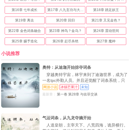
第16章 七年成长
第17章 八九玄功与大品天仙诀
第18章 踏足妖王
第19章 离去
第20章 回归
第21章 又见金色？
第22章 金色词条融合
第23章 神鸟？金乌？
第24章 震动世间
第25章 赐予造化
第26章 赶尽杀绝
第27章 魔种
第28章 不分善恶
第29章 三大统领
第30章 一颗金丹吞入腹
小说推荐
第31章 强敌来袭
第32章 布局魔种
第32章 比拼
奥特：从迪迦开始掠夺词条
第33章 堵截
第34章 东海龙宫？
第35章 如意金箍棒
穿越奥特宇宙，林宇来到了迪迦世界，成为了
一名tpc外勤人员。并且还觉醒了词条系统，只
第36章 如意飞刀
第37章 初见妖王
第38章 神出鬼没
要生命体死亡就可以获得他们词条迪迦；希望之
网游小说
冰镇芒果汁
未知
光（sss、格斗天才（ss、天命之子（ss…赛
第39章 神秘洞天
第40章 逼格拉满
第41章 不要被打死
最新章：
第一卷 第28章 与佐菲交谈
罗：无限潜力（sss、光线大师（sss、信念之光
（sss…从迪迦到光之国 林宇回首时发现宇宙中
第42章 白狐伏肩
第43章 妖族火种
第44章 大战牛魔王
到处都是他的传说。
第45章 鹏魔王，败！
第46章 天鹏神速
第47章 吞天
气运词条，从九龙夺嫡开始
人道皇朝，主宰天下。八荒四海，诡异横行。
第48章 魔种之变
第49章 炼化
第50章 玄仙之境