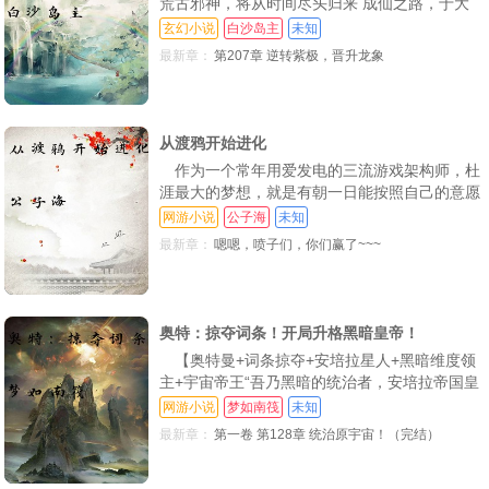
荒古邪神，将从时间尽头归来 成仙之路，于大
第51章 切磋，胜负
第52章 双生子
第53章 初见山牛
罗之门中开启。大乾王朝立国五千年，积弊甚
玄幻小说
白沙岛主
未知
重。外有北蛮扣关，内有九龙夺嫡 朝中局势，
最新章：
第207章 逆转紫极，晋升龙象
第54章 黑白无常
第55章 大闹地府？？？？
第56章 上天做官？
云波诡谲，万马齐喑。方恒，平平无奇的九皇
子。本想着当着闲散王爷，却意外得到命图，凝
第57章 初遇铁扇
第58章 大嫂，请自重！
第59章 人妖立场
聚气运词条【英年早逝【万寿无疆【武骨平平
【霸王圣体【肉
第60章 万古天骄
第61章 十强武道
第62章 裂天之威
从渡鸦开始进化
作为一个常年用爱发电的三流游戏架构师，杜
第63章 轰然炸裂
第64章 牛魔机缘
第65章 回归
涯最大的梦想，就是有朝一日能按照自己的意愿
来独立自主的设计一款游戏，只可惜一直没有这
第66章 画中男子
第67章 疯狂掠夺
第68章 阿丹
网游小说
公子海
未知
种机会，直到…他家拆迁了【无限进化，正是杜
最新章：
嗯嗯，喷子们，你们赢了~~~
第69章 无双神钳
第70章 斩杀深海妖王
第71章 玄仙中期
涯计划独立投资的第一款RPG类型游戏，并且这
款游戏绝大多数背景架构与设定都是他一个人肝
第72章 杀人魔树
第73章 金色？
第74章 第二世
出来的 在这款游戏里，玩家可以选择不同的初
始种族
奥特：掠夺词条！开局升格黑暗皇帝！
第75章 龙马？
第76章 欺猴太甚
第77章 齐天大圣
【奥特曼+词条掠夺+安培拉星人+黑暗维度领
第78章 大圣齐聚
第79章 震动世间
第80章 初见
主+宇宙帝王“吾乃黑暗的统治者，安培拉帝国皇
帝，圣烬的复仇者—雷霆雅塔莱斯！光之国，你
网游小说
梦如南筏
未知
第81章 第一反骨仔
第82章 反杀
第83章 法相
们越界了，臣服于我，当有一线生机 一觉醒
最新章：
第一卷 第128章 统治原宇宙！（完结）
来，李昂重生奥特时空，他的身份是平行宇宙的
第84章 一击破阵
第85章 争锋
第86章 狠辣至极
安培拉星人，觉醒天命词条掠夺系统，获得黑暗